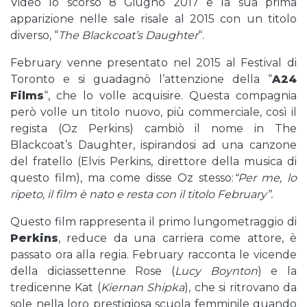
Video lo scorso 8 Giugno 2017 e la sua prima
apparizione nelle sale risale al 2015 con un titolo
diverso, “
The Blackcoat’s Daughter
“.
February venne presentato nel 2015 al Festival di
Toronto e si guadagnò l’attenzione della “
A24
Films
“, che lo volle acquisire. Questa compagnia
però volle un titolo nuovo, più commerciale, così il
regista (Oz Perkins) cambiò il nome in The
Blackcoat’s Daughter, ispirandosi ad una canzone
del fratello (Elvis Perkins, direttore della musica di
questo film), ma come disse Oz stesso:
“Per me, lo
ripeto, il film è nato e resta con il titolo February”.
Questo film rappresenta il primo lungometraggio di
Perkins
, reduce da una carriera come attore, è
passato ora alla regia. February racconta le vicende
della diciassettenne Rose (
Lucy Boynton
) e la
tredicenne Kat (
Kiernan Shipka
), che si ritrovano da
sole nella loro prestigiosa scuola femminile quando