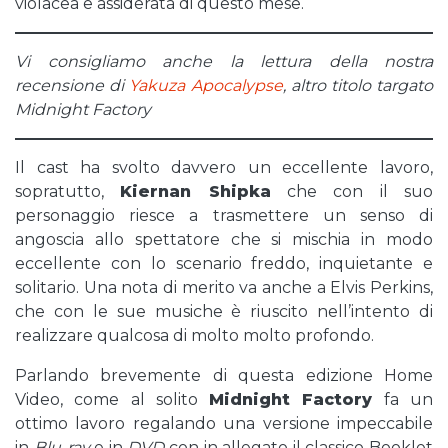
violacea e assiderata di questo mese.
Vi consigliamo anche la lettura della nostra
recensione di
Yakuza Apocalypse
, altro titolo targato
Midnight Factory
Il cast ha svolto davvero un eccellente lavoro,
sopratutto,
Kiernan Shipka
che con il suo
personaggio riesce a trasmettere un senso di
angoscia allo spettatore che si mischia in modo
eccellente con lo scenario freddo, inquietante e
solitario. Una nota di merito va anche a Elvis Perkins,
che con le sue musiche è riuscito nell’intento di
realizzare qualcosa di molto molto profondo.
Parlando brevemente di questa edizione Home
Video, come al solito
Midnight Factory
fa un
ottimo lavoro regalando una versione impeccabile
in
Blu-ray
e in
DVD
con in allegato il classico Booklet