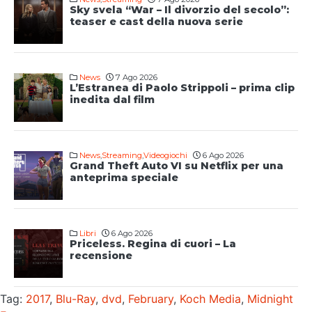
Sky svela “War – Il divorzio del secolo”:
teaser e cast della nuova serie
News
7 Ago 2026
L’Estranea di Paolo Strippoli – prima clip
inedita dal film
News
,
Streaming
,
Videogiochi
6 Ago 2026
Grand Theft Auto VI su Netflix per una
anteprima speciale
Libri
6 Ago 2026
Priceless. Regina di cuori – La
recensione
Tag:
2017
,
Blu-Ray
,
dvd
,
February
,
Koch Media
,
Midnight