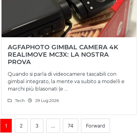
AGFAPHOTO GIMBAL CAMERA 4K
REALIMOVE MC3X: LA NOSTRA
PROVA
Quando si parla di videocamere tascabili con
gimbal integrato, la mente va subito a modelli e
marchi più blasonati (e …
Tech
29 Lug 2026
Paginazione
1
2
3
…
74
Forward
degli