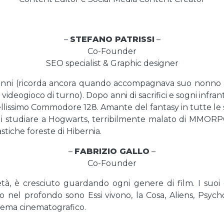
–
STEFANO PATRISSI
–
Co-Founder
SEO specialist & Graphic designer
5 anni (ricorda ancora quando accompagnava suo nonno a
l videogioco di turno). Dopo anni di sacrifici e sogni infra
bellissimo Commodore 128. Amante del fantasy in tutte le
i studiare a Hogwarts, terribilmente malato di MMORPG
tiche foreste di Hibernia.
–
FABRIZIO GALLO
–
Co-Founder
à, è cresciuto guardando ogni genere di film. I suoi g
 nel profondo sono Essi vivono, la Cosa, Aliens, Psycho
a tema cinematografico.