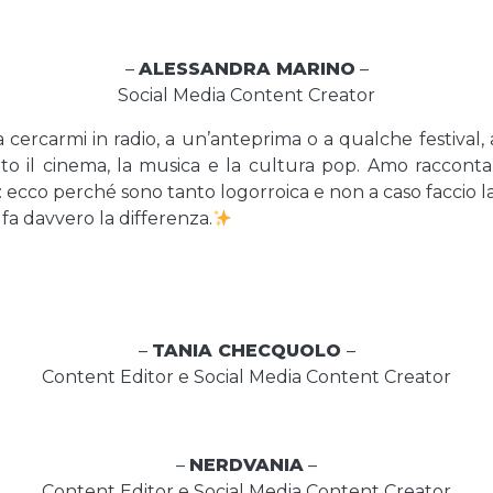
–
ALESSANDRA MARINO
–
Social Media Content Creator
a a cercarmi in radio, a un’anteprima o a qualche festiv
onto il cinema, la musica e la cultura pop. Amo racconta
o: ecco perché sono tanto logorroica e non a caso faccio l
fa davvero la differenza.
–
TANIA CHECQUOLO
–
Content Editor e Social Media Content Creator
–
NERDVANIA
–
Content Editor e Social Media Content Creator