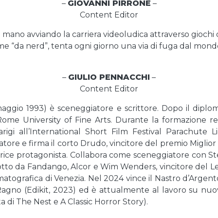
–
GIOVANNI PIRRONE
–
Content Editor
 in mano avviando la carriera videoludica attraverso giochi
me “da nerd”, tenta ogni giorno una via di fuga dal mondo
–
GIULIO PENNACCHI
–
Content Editor
gio 1993) è sceneggiatore e scrittore. Dopo il diploma a
ome University of Fine Arts. Durante la formazione rea
arigi all’International Short Film Festival Parachute L
e e firma il corto Drudo, vincitore del premio Miglior 
ttrice protagonista. Collabora come sceneggiatore con S
tto da Fandango, Alcor e Wim Wenders, vincitore del Leo
matografica di Venezia. Nel 2024 vince il Nastro d’Argent
Ragno (Edikit, 2023) ed è attualmente al lavoro su nuov
 di The Nest e A Classic Horror Story).