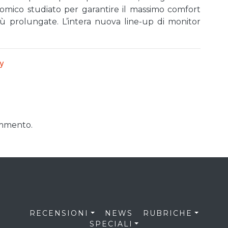
omico studiato per garantire il massimo comfort
iù prolungate. L’intera nuova line-up di monitor
.
ty
ommento.
RECENSIONI
NEWS
RUBRICHE
SPECIALI