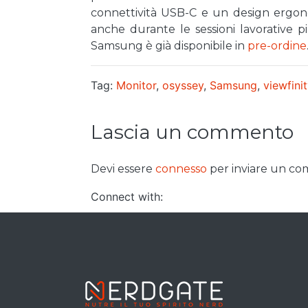
connettività USB-C e un design ergon
anche durante le sessioni lavorative p
Samsung è già disponibile in
pre-ordine
Tag:
Monitor
,
osyssey
,
Samsung
,
viewfini
Lascia un commento
Devi essere
connesso
per inviare un c
Connect with: