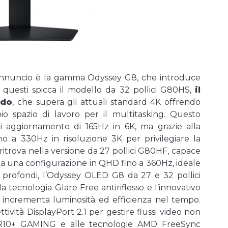
annuncio è la gamma Odyssey G8, che introduce
a questi spicca il modello da 32 pollici G80HS,
il
ndo
, che supera gli attuali standard 4K offrendo
io spazio di lavoro per il multitasking. Questo
i aggiornamento di 165Hz in 6K, ma grazie alla
o a 330Hz in risoluzione 3K per privilegiare la
i ritrova nella versione da 27 pollici G80HF, capace
 a una configurazione in QHD fino a 360Hz, ideale
ri profondi, l’Odyssey OLED G8 da 27 e 32 pollici
tecnologia Glare Free antiriflesso e l’innovativo
ncrementa luminosità ed efficienza nel tempo.
tività DisplayPort 2.1 per gestire flussi video non
DR10+ GAMING e alle tecnologie AMD FreeSync