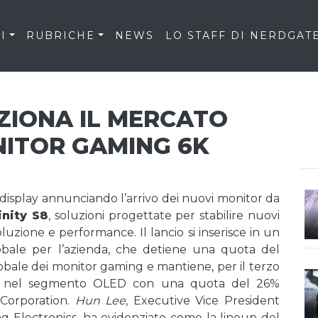
I
RUBRICHE
NEWS
LO STAFF DI NERDGAT
ZIONA IL MERCATO
NITOR GAMING 6K
 display annunciando l’arrivo dei nuovi monitor da
nity S8
, soluzioni progettate per stabilire nuovi
oluzione e performance. Il lancio si inserisce in un
lobale per l’azienda, che detiene una quota del
lobale dei monitor gaming e mantiene, per il terzo
one nel segmento OLED con una quota del 26%
 Corporation.
Hun Lee
, Executive Vice President
ng Electronics, ha evidenziato come la lineup del