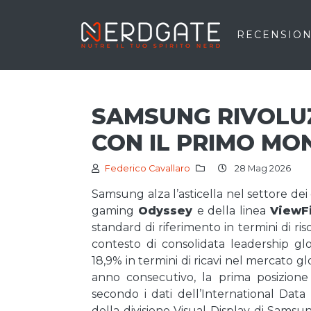
RECENSION
SAMSUNG RIVOLU
CON IL PRIMO MO
Federico Cavallaro
28 Mag 2026
Samsung alza l’asticella nel settore dei
gaming
Odyssey
e della linea
ViewFi
standard di riferimento in termini di ris
contesto di consolidata leadership g
18,9% in termini di ricavi nel mercato g
anno consecutivo, la prima posizi
secondo i dati dell’International Data
della divisione Visual Display di Samsu