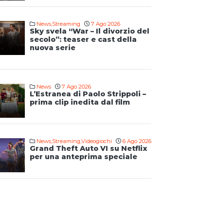
News
,
Streaming
7 Ago 2026
Sky svela “War – Il divorzio del
secolo”: teaser e cast della
nuova serie
News
7 Ago 2026
L’Estranea di Paolo Strippoli –
prima clip inedita dal film
News
,
Streaming
,
Videogiochi
6 Ago 2026
Grand Theft Auto VI su Netflix
per una anteprima speciale