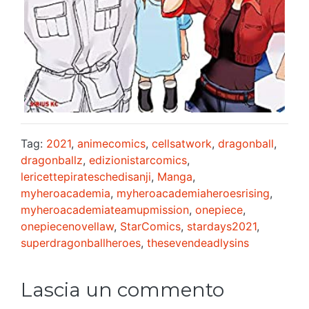
Tag:
2021
,
animecomics
,
cellsatwork
,
dragonball
,
dragonballz
,
edizionistarcomics
,
lericettepirateschedisanji
,
Manga
,
myheroacademia
,
myheroacademiaheroesrising
,
myheroacademiateamupmission
,
onepiece
,
onepiecenovellaw
,
StarComics
,
stardays2021
,
superdragonballheroes
,
thesevendeadlysins
Lascia un commento