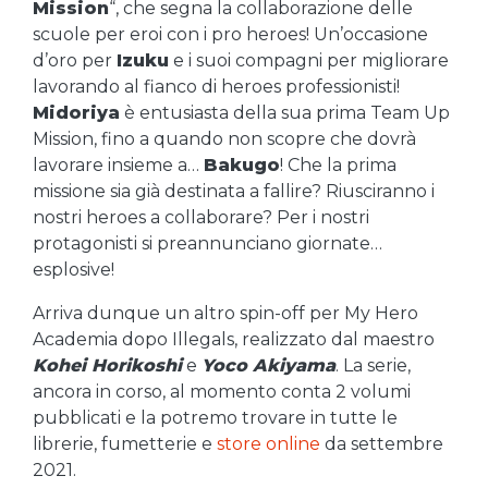
Mission
“, che segna la collaborazione delle
scuole per eroi con i pro heroes! Un’occasione
d’oro per
Izuku
e i suoi compagni per migliorare
lavorando al fianco di heroes professionisti!
Midoriya
è entusiasta della sua prima Team Up
Mission, fino a quando non scopre che dovrà
lavorare insieme a…
Bakugo
! Che la prima
missione sia già destinata a fallire? Riusciranno i
nostri heroes a collaborare? Per i nostri
protagonisti si preannunciano giornate…
esplosive!
Arriva dunque un altro spin-off per My Hero
Academia dopo Illegals, realizzato dal maestro
Kohei Horikoshi
e
Yoco Akiyama
. La serie,
ancora in corso, al momento conta 2 volumi
pubblicati e la potremo trovare in tutte le
librerie, fumetterie e
store online
da settembre
2021.