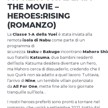
THE MOVIE –
HEROES:RISING
(ROMANZO)
La
Classe 1-A della Yuei
è stata inviata alla
remota
isola
di
Nabu
come parte di un
programma di
sicurezza.
Izuku
e
Bakugo
incontrano
Mahoro
Sh
suo fratello
Katsuma
, due bambini residenti
dell’isola. Katsuma desidera diventare un hero,
ma Mahoro cerca di dissuaderlo, credendo che il
suo Quirk non sia adatto a quel lavoro. Tuttavia,
l’arrivo di
Nine
, un temibile villain potenziato
da
All For One
, mette fine alle loro giornate
tranquille sull’isola…
I nostri heroes preferiti sono pronti a tornare nel
romanzo, che uscirà a settembre 2021, tratto dal