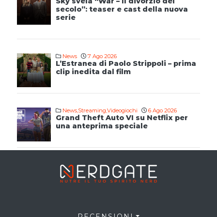
Sky svela “War – Il divorzio del
secolo”: teaser e cast della nuova
serie
News
7 Ago 2026
L’Estranea di Paolo Strippoli – prima
clip inedita dal film
News
,
Streaming
,
Videogiochi
6 Ago 2026
Grand Theft Auto VI su Netflix per
una anteprima speciale
RECENSIONI