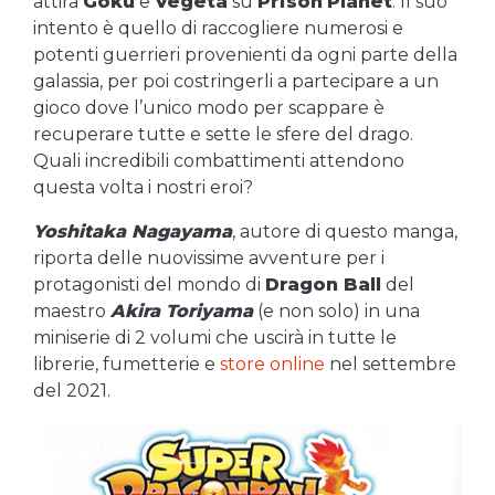
attira
Goku
e
Vegeta
su
Prison
Planet
. Il suo
intento è quello di raccogliere numerosi e
potenti guerrieri provenienti da ogni parte della
galassia, per poi costringerli a partecipare a un
gioco dove l’unico modo per scappare è
recuperare tutte e sette le sfere del drago.
Quali incredibili combattimenti attendono
questa volta i nostri eroi?
Yoshitaka Nagayama
, autore di questo manga,
riporta delle nuovissime avventure per i
protagonisti del mondo di
Dragon Ball
del
maestro
Akira Toriyama
(e non solo) in una
miniserie di 2 volumi che uscirà in tutte le
librerie, fumetterie e
store online
nel settembre
del 2021.