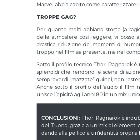
Marvel abbia capito come caratterizzare i 
TROPPE GAG?
Per quanto molti abbiano storto (a ragi
delle atmosfere così leggere, vi posso 
drastica riduzione dei momenti di humo
troppo nel film sia presente, ma nel compl
Sotto il profilo tecnico Thor. Ragnarok è un
splendidi che rendono le scene di azione
sempreverdi “mazzate” quindi, non rester
Anche sotto il profilo dell’audio il fi
unisce l’epicità agli anni 80 in un mix uni
CONCLUSIONI:
Thor: Ragnarok è indubbi
del Tuono, grazie a un mix di elementi co
dando alla pellicola un'identità propria 