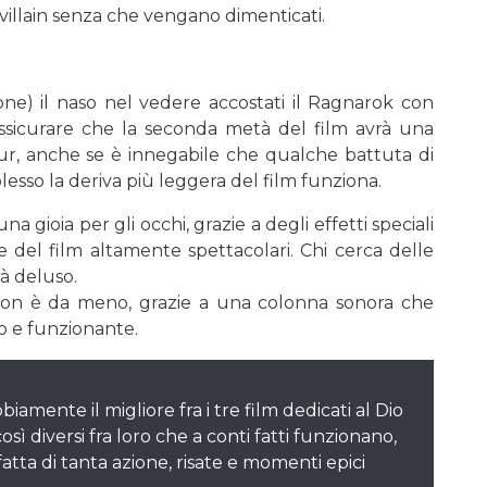
villain senza che vengano dimenticati.
one) il naso nel vedere accostati il Ragnarok con
assicurare che la seconda metà del film avrà una
ur, anche se è innegabile che qualche battuta di
esso la deriva più leggera del film funziona.
a gioia per gli occhi, grazie a degli effetti speciali
 del film altamente spettacolari. Chi cerca delle
à deluso.
lm non è da meno, grazie a una colonna sonora che
co e funzionante.
amente il migliore fra i tre film dedicati al Dio
sì diversi fra loro che a conti fatti funzionano,
fatta di tanta azione, risate e momenti epici