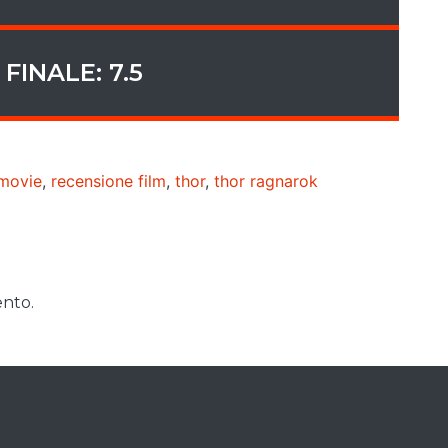
FINALE: 7.5
movie
,
recensione film
,
thor
,
thor ragnarok
nto.