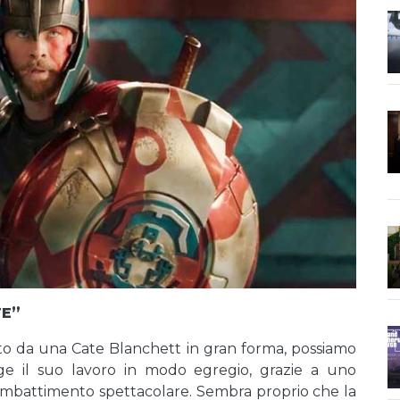
TE”
ato da una Cate Blanchett in gran forma, possiamo
ge il suo lavoro in modo egregio, grazie a uno
ombattimento spettacolare. Sembra proprio che la