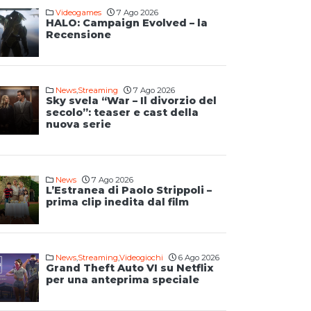
Videogames
7 Ago 2026
HALO: Campaign Evolved – la
Recensione
News
,
Streaming
7 Ago 2026
Sky svela “War – Il divorzio del
secolo”: teaser e cast della
nuova serie
News
7 Ago 2026
L’Estranea di Paolo Strippoli –
prima clip inedita dal film
News
,
Streaming
,
Videogiochi
6 Ago 2026
Grand Theft Auto VI su Netflix
per una anteprima speciale