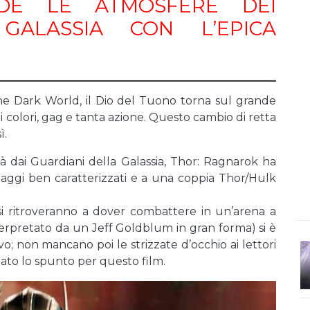
NDE LE ATMOSFERE DEI
GALASSIA CON L’EPICA
 The Dark World, il Dio del Tuono torna sul grande
 colori, gag e tanta azione. Questo cambio di retta
ì.
à dai Guardiani della Galassia, Thor: Ragnarok ha
onaggi ben caratterizzati e a una coppia Thor/Hulk
i si ritroveranno a dover combattere in un’arena a
nterpretato da un Jeff Goldblum in gran forma) si è
vo; non mancano poi le strizzate d’occhio ai lettori
dato lo spunto per questo film.