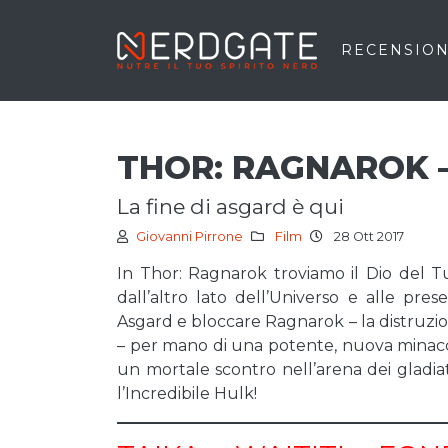
RECENSION
THOR: RAGNAROK 
la fine di asgard è qui
Giovanni Pirrone
Film
28 Ott 2017
In Thor: Ragnarok troviamo il Dio del T
dall’altro lato dell’Universo e alle pr
Asgard e bloccare Ragnarok – la distruzion
– per mano di una potente, nuova minacci
un mortale scontro nell’arena dei gladiat
l’Incredibile Hulk!