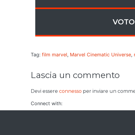
VOTO 
Tag:
film marvel
,
Marvel Cinematic Universe
,
Lascia un commento
Devi essere
connesso
per inviare un comme
Connect with: