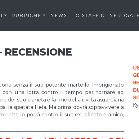
I
RUBRICHE
NEWS
LO STAFF DI NERDGAT
– RECENSIONE
US
G
RE
uono senza il suo potente martello, imprigionato
D
ese con una lotta contro il tempo per tornare ad
S
e del suo pianeta e la fine della civiltà asgardiana
Ky
a, la spietata Hela. Ma prima dovrà sopravvivere a
ori che lo porrà contro il suo ex- alleato e amico,