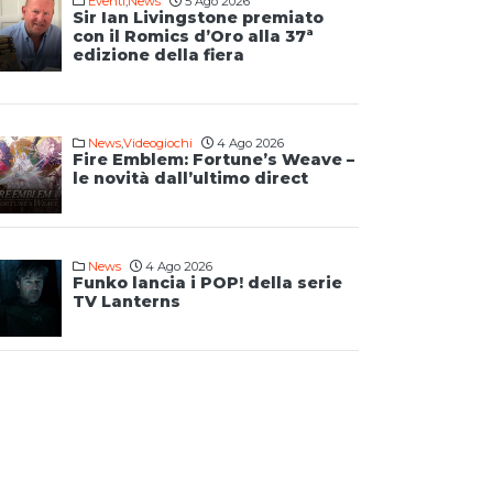
Eventi
,
News
5 Ago 2026
Sir Ian Livingstone premiato
con il Romics d’Oro alla 37ª
edizione della fiera
News
,
Videogiochi
4 Ago 2026
Fire Emblem: Fortune’s Weave –
le novità dall’ultimo direct
News
4 Ago 2026
Funko lancia i POP! della serie
TV Lanterns