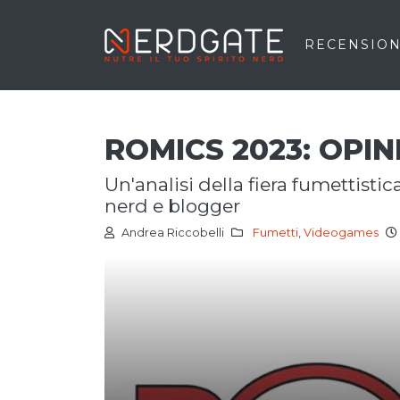
RECENSION
ROMICS 2023: OPIN
un'analisi della fiera fumettistica romana, fatta dal punto di vista di un
nerd e blogger
Andrea Riccobelli
Fumetti
,
Videogames