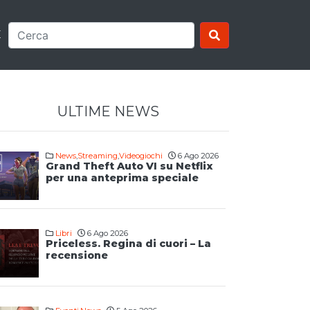
E
ULTIME NEWS
News
,
Streaming
,
Videogiochi
6 Ago 2026
Grand Theft Auto VI su Netflix
per una anteprima speciale
Libri
6 Ago 2026
Priceless. Regina di cuori – La
recensione