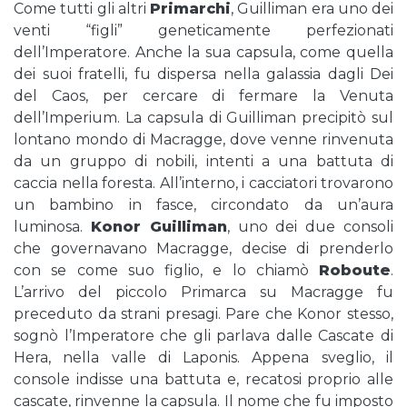
Come tutti gli altri
Primarchi
, Guilliman era uno dei
venti “figli” geneticamente perfezionati
dell’Imperatore. Anche la sua capsula, come quella
dei suoi fratelli, fu dispersa nella galassia dagli Dei
del Caos, per cercare di fermare la Venuta
dell’Imperium. La capsula di Guilliman precipitò sul
lontano mondo di Macragge, dove venne rinvenuta
da un gruppo di nobili, intenti a una battuta di
caccia nella foresta. All’interno, i cacciatori trovarono
un bambino in fasce, circondato da un’aura
luminosa.
Konor Guilliman
, uno dei due consoli
che governavano Macragge, decise di prenderlo
con se come suo figlio, e lo chiamò
Roboute
.
L’arrivo del piccolo Primarca su Macragge fu
preceduto da strani presagi. Pare che Konor stesso,
sognò l’Imperatore che gli parlava dalle Cascate di
Hera, nella valle di Laponis. Appena sveglio, il
console indisse una battuta e, recatosi proprio alle
cascate, rinvenne la capsula. Il nome che fu imposto