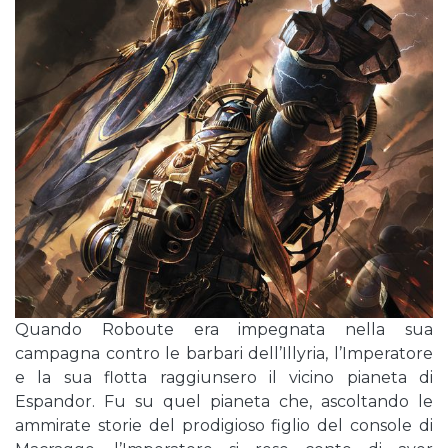
Quando Roboute era impegnata nella sua
campagna contro le barbari dell’Illyria, l’Imperatore
e la sua flotta raggiunsero il vicino pianeta di
Espandor. Fu su quel pianeta che, ascoltando le
ammirate storie del prodigioso figlio del console di