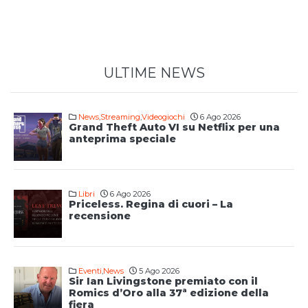
ULTIME NEWS
News
,
Streaming
,
Videogiochi
6 Ago 2026
Grand Theft Auto VI su Netflix per una
anteprima speciale
Libri
6 Ago 2026
Priceless. Regina di cuori – La
recensione
Eventi
,
News
5 Ago 2026
Sir Ian Livingstone premiato con il
Romics d’Oro alla 37ª edizione della
fiera