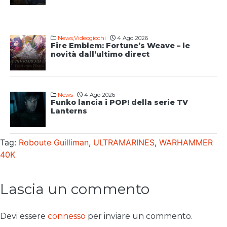
News
,
Videogiochi
4 Ago 2026
Fire Emblem: Fortune’s Weave – le
novità dall’ultimo direct
News
4 Ago 2026
Funko lancia i POP! della serie TV
Lanterns
Tag:
Roboute Guilliman
,
ULTRAMARINES
,
WARHAMMER
40K
Lascia un commento
Devi essere
connesso
per inviare un commento.