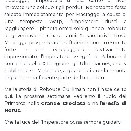
Macragge, l’Imperatore si rese conto di aver
ritrovato uno dei suoi figli perduti. Nonostante fosse
salpato immediatamente per Macragge, a causa di
una tempesta Warp, l’Imperatore riuscì a
raggiungere il pianeta ormai solo quando Roboute
lo governava da cinque anni. Al suo arrivo, trovò
Macragge prospero, autosufficiente, con un esercito
forte e ben equipaggiato. Positivamente
impressionato, l’Imperatore assegnò a Roboute il
comando della XII Legione, gli Ultramarines, che si
stabilirono su Macragge, a guardia di quella remota
regione, ormai facente parte dell’Imperium.
Ma la storia di Roboute Guilliman non finisce certo
qui. La prossima settimana vedremo il ruolo del
Primarca nella
Grande Crociata
e nell’
Eresia di
Horus
.
Che la luce dell’Imperatore possa sempre guidarvi!