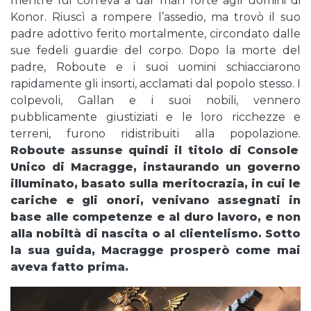
mentre lui correva a dar man forte agli uomini di
Konor. Riuscì a rompere l’assedio, ma trovò il suo
padre adottivo ferito mortalmente, circondato dalle
sue fedeli guardie del corpo. Dopo la morte del
padre, Roboute e i suoi uomini schiacciarono
rapidamente gli insorti, acclamati dal popolo stesso. I
colpevoli, Gallan e i suoi nobili, vennero
pubblicamente giustiziati e le loro ricchezze e
terreni, furono ridistribuiti alla popolazione.
Roboute assunse quindi il titolo di Console
Unico di Macragge, instaurando un governo
illuminato, basato sulla meritocrazia, in cui le
cariche e gli onori, venivano assegnati in
base alle competenze e al duro lavoro, e non
alla nobiltà di nascita o al clientelismo. Sotto
la sua guida, Macragge prosperò come mai
aveva fatto prima.