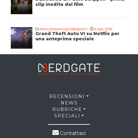
clip inedita dal film
News
,
Streaming
,
Videogiochi
6 Ago 2026
Grand Theft Auto VI su Netflix per
una anteprima speciale
RECENSIONI
NEWS
RUBRICHE
SPECIALI
Contattaci