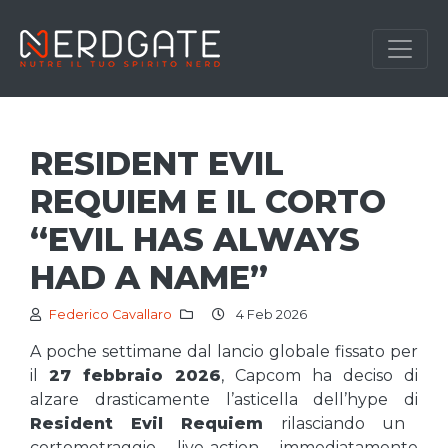
RESIDENT EVIL
REQUIEM E IL CORTO
“EVIL HAS ALWAYS
HAD A NAME”
Federico Cavallaro
4 Feb 2026
A poche settimane dal lancio globale fissato per
il
27 febbraio 2026
, Capcom ha deciso di
alzare drasticamente l’asticella dell’hype di
Resident Evil Requiem
rilasciando un
cortometraggio live-action immediatamente