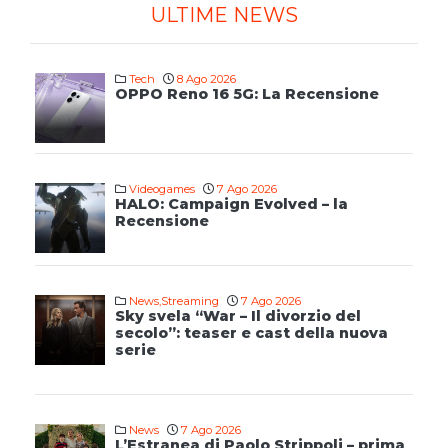
ULTIME NEWS
Tech
8 Ago 2026
OPPO Reno 16 5G: La Recensione
Videogames
7 Ago 2026
HALO: Campaign Evolved – la
Recensione
News
,
Streaming
7 Ago 2026
Sky svela “War – Il divorzio del
secolo”: teaser e cast della nuova
serie
News
7 Ago 2026
L’Estranea di Paolo Strippoli – prima