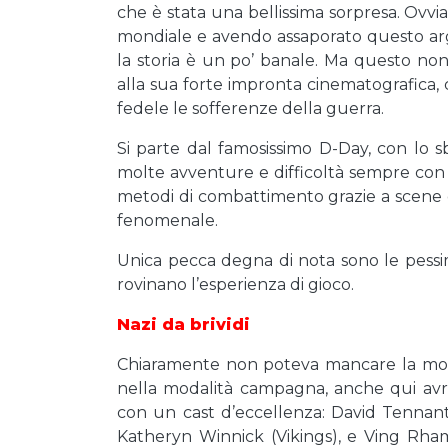
che è stata una bellissima sorpresa. Ov
mondiale e avendo assaporato questo arg
la storia è un po’ banale. Ma questo no
alla sua forte impronta cinematografica
fedele le sofferenze della guerra.
Si parte dal famosissimo D-Day, con lo s
molte avventure e difficoltà sempre con u
metodi di combattimento grazie a scene e 
fenomenale.
Unica pecca degna di nota sono le pess
rovinano l’esperienza di gioco.
Nazi da brividi
Chiaramente non poteva mancare la moda
nella modalità campagna, anche qui avr
con un cast d’eccellenza: David Tennant
Katheryn Winnick (Vikings), e Ving Rham