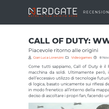
RECENSION
CALL OF DUTY: WW
piacevole ritorno alle origini
Gian Luca Lorenzini
Videogames
8 Nov
Come tutti sappiamo, Call of Duty è il
macchina da soldi. Ultimamente però, 
dell’eccessivo utilizzo di tecnologie futu
di logica, basato unicamente sui riflessi d
in modo frenetico all’interno della mappa.
deciso di ascoltare i propri fan, facendo u