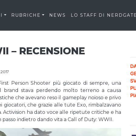
I
RUBRICHE
NEWS
LO STAFF DI NERDGAT
II – RECENSIONE
DA
 2017
G
S
 First Person Shooter più giocato di sempre, una
PU
il brand stava perdendo molto terreno a causa
P
ristiche che avevano reso il gameplay noioso e privo
ei giocatori, che grazie alle tute Exo, rimbalzavano
 Activision ha dato voce alle ripetute critiche e ha
n passo indietro dando vita a Call of Duty: WWII.