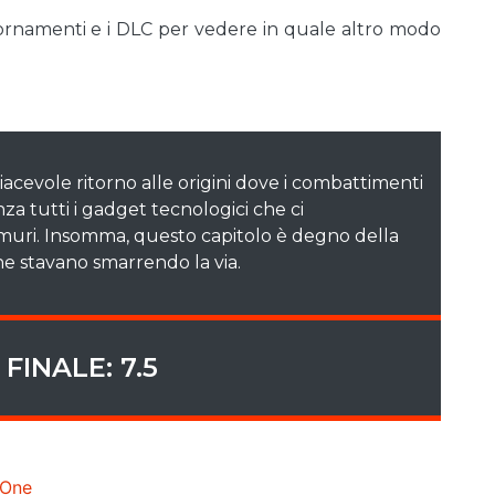
giornamenti e i DLC per vedere in quale altro modo
piacevole ritorno alle origini dove i combattimenti
nza tutti i gadget tecnologici che ci
muri. Insomma, questo capitolo è degno della
che stavano smarrendo la via.
FINALE: 7.5
 One