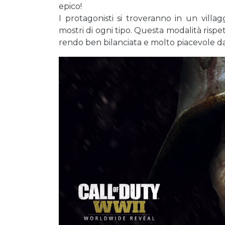
epico!
I protagonisti si troveranno in un vil
mostri di ogni tipo. Questa modalità rispe
rendo ben bilanciata e molto piacevole da