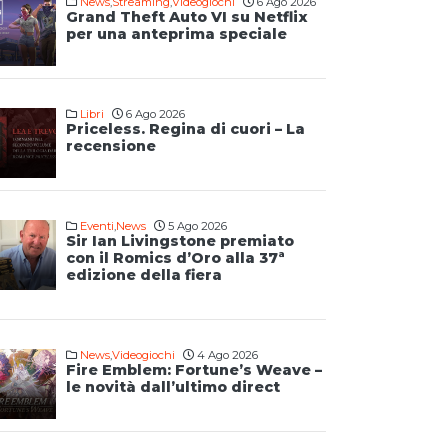
News
,
Streaming
,
Videogiochi
6 Ago 2026
Grand Theft Auto VI su Netflix
per una anteprima speciale
Libri
6 Ago 2026
Priceless. Regina di cuori – La
recensione
Eventi
,
News
5 Ago 2026
Sir Ian Livingstone premiato
con il Romics d’Oro alla 37ª
edizione della fiera
News
,
Videogiochi
4 Ago 2026
Fire Emblem: Fortune’s Weave –
le novità dall’ultimo direct