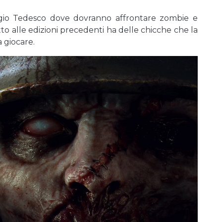
laggio Tedesco dove dovranno affrontare zombie e
tto alle edizioni precedenti ha delle chicche che la
 giocare.