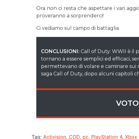
Ora non ci resta che aspettare i vari ag
proveranno a sorprenderci!
Ci vediamo sul campo di battaglia.
CONCLUSIONI:
Call of Duty: WWII è il 
tornano a essere semplici ed efficaci, se
permettevano di volare e caminare sui 
saga Call of Duty, dopo alcuni capitoli 
VOTO 
Tag:
Activision
,
COD
,
pc
,
PlayStation 4
,
Xbox