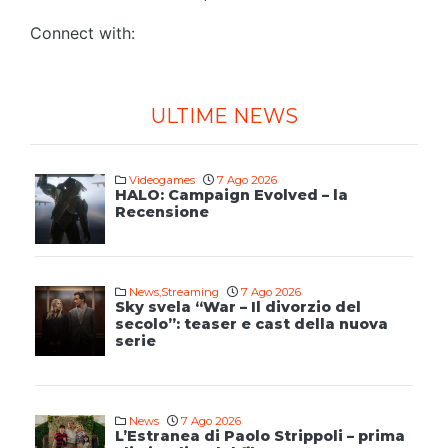
Connect with:
ULTIME NEWS
Videogames
7 Ago 2026
HALO: Campaign Evolved – la
Recensione
News
,
Streaming
7 Ago 2026
Sky svela “War – Il divorzio del
secolo”: teaser e cast della nuova
serie
News
7 Ago 2026
L’Estranea di Paolo Strippoli – prima