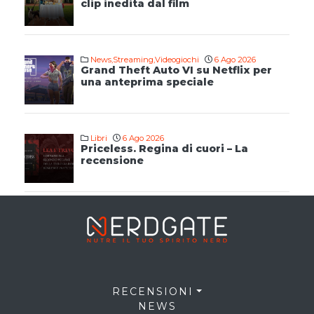
clip inedita dal film
News
,
Streaming
,
Videogiochi
6 Ago 2026
Grand Theft Auto VI su Netflix per
una anteprima speciale
Libri
6 Ago 2026
Priceless. Regina di cuori – La
recensione
RECENSIONI
NEWS