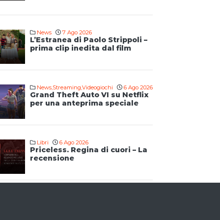
News
7 Ago 2026
L’Estranea di Paolo Strippoli –
prima clip inedita dal film
News
,
Streaming
,
Videogiochi
6 Ago 2026
Grand Theft Auto VI su Netflix
per una anteprima speciale
Libri
6 Ago 2026
Priceless. Regina di cuori – La
recensione