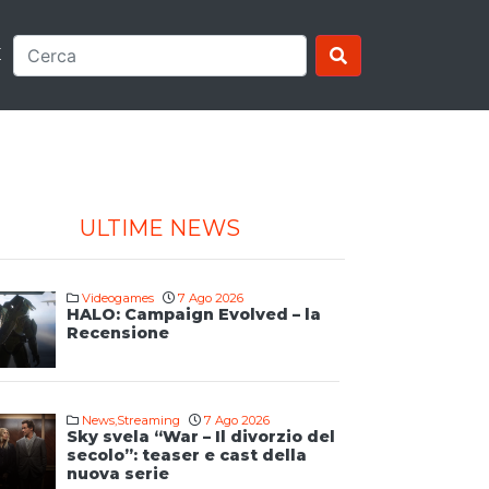
E
ULTIME NEWS
Videogames
7 Ago 2026
HALO: Campaign Evolved – la
Recensione
News
,
Streaming
7 Ago 2026
Sky svela “War – Il divorzio del
secolo”: teaser e cast della
nuova serie