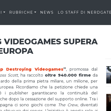
I
RUBRICHE
NEWS
LO STAFF DI NERDGAT
G VIDEOGAMES SUPERA
 EUROPA
op Destroying Videogames
”
, promossa dal
oss Scott
, ha raccolto
oltre 940.000 firme
da
guardo della prima pietra miliare, un milione, per
uropea. Ricordiamo che la petizione chiede una
 i publisher garantiscano la continuità del
che dopo la cessazione del supporto online. Tra i
campagna ci sono giochi come
The Crew
, diventati
a chiusura dei server. L’iniziativa è aperta solo ai