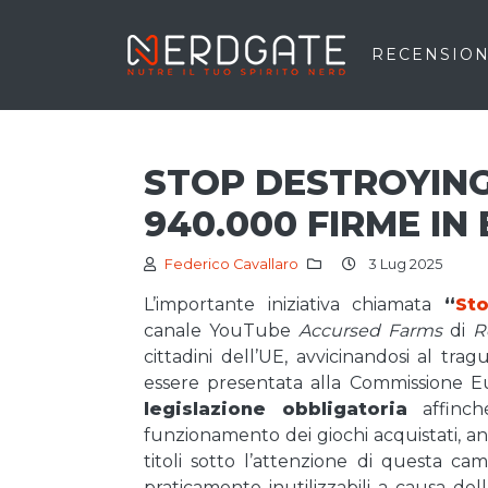
RECENSION
STOP DESTROYIN
940.000 FIRME IN
Federico Cavallaro
3 Lug 2025
L’importante iniziativa chiamata
“
St
canale YouTube
Accursed Farms
di
R
cittadini dell’UE, avvicinandosi al tra
essere presentata alla Commissione E
legislazione obbligatoria
affinché
funzionamento dei giochi acquistati, an
titoli sotto l’attenzione di questa 
praticamente inutilizzabili a causa dell