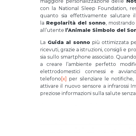
maggiore personalizzazione delle
Not
con la National Sleep Foundation, re
quanto sia effettivamente salutare i
la
Regolarità del sonno
, mostrando 
all’utente
l’Animale Simbolo del So
La
Guida al sonno
più ottimizzata pe
ricevuti, grazie a istruzioni, consigli e 
sia sullo smartphone associato. Quando 
a creare l’ambiente perfetto modif
elettrodomestici connessi e avvi
telefono
[x]
per silenziare le notifiche
attivare il nuovo sensore a infrarossi 
preziose informazioni sulla salute senza 