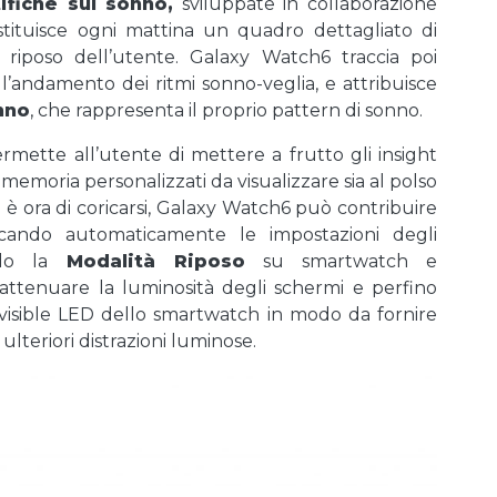
ifiche sul sonno,
sviluppate in collaborazione
stituisce ogni mattina un quadro dettagliato di
l riposo dell’utente. Galaxy Watch6 traccia poi
l’andamento dei ritmi sonno-veglia, e attribuisce
nno
, che rappresenta il proprio pattern di sonno.
rmette all’utente di mettere a frutto gli insight
promemoria personalizzati da visualizzare sia al polso
è ora di coricarsi, Galaxy Watch6 può contribuire
icando automaticamente le impostazioni degli
ando la
Modalità Riposo
su smartwatch e
, attenuare la luminosità degli schermi e perfino
Invisible LED dello smartwatch in modo da fornire
ulteriori distrazioni luminose.