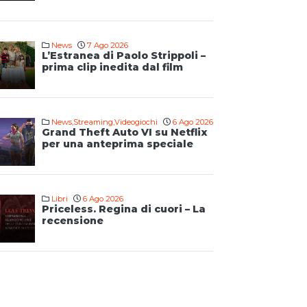
News
7 Ago 2026
L’Estranea di Paolo Strippoli –
prima clip inedita dal film
News
,
Streaming
,
Videogiochi
6 Ago 2026
Grand Theft Auto VI su Netflix
per una anteprima speciale
Libri
6 Ago 2026
Priceless. Regina di cuori – La
recensione