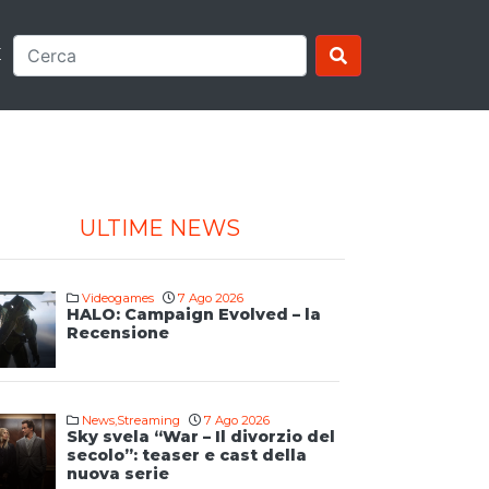
E
ULTIME NEWS
Videogames
7 Ago 2026
HALO: Campaign Evolved – la
Recensione
News
,
Streaming
7 Ago 2026
Sky svela “War – Il divorzio del
secolo”: teaser e cast della
nuova serie