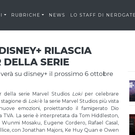
I
RUBRICHE
NEWS
LO STAFF DI NERDGAT
 DISNEY+ RILASCIA
 DELLA SERIE
riverà su disney+ il prossimo 6 ottobre
ter della serie Marvel Studios
Loki
per celebrare
 stagione di
Loki
è la serie Marvel Studios più vista
uove emozioni, proiettando il famigerato Dio
 TVA. La serie è interpretata da Tom Hiddleston,
 Wunmi Mosaku, Eugene Cordero, Rafael Casal,
l Ellice, con Jonathan Majors, Ke Huy Quan e Owen