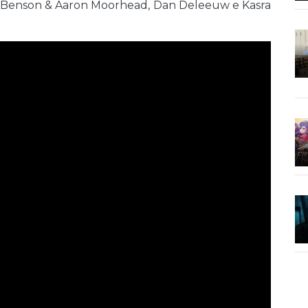
stin Benson & Aaron Moorhead, Dan Deleeuw e Kasra