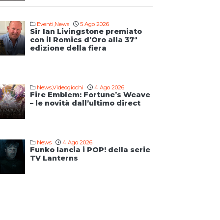
Eventi
,
News
5 Ago 2026
Sir Ian Livingstone premiato
con il Romics d’Oro alla 37ª
edizione della fiera
News
,
Videogiochi
4 Ago 2026
Fire Emblem: Fortune’s Weave
– le novità dall’ultimo direct
News
4 Ago 2026
Funko lancia i POP! della serie
TV Lanterns