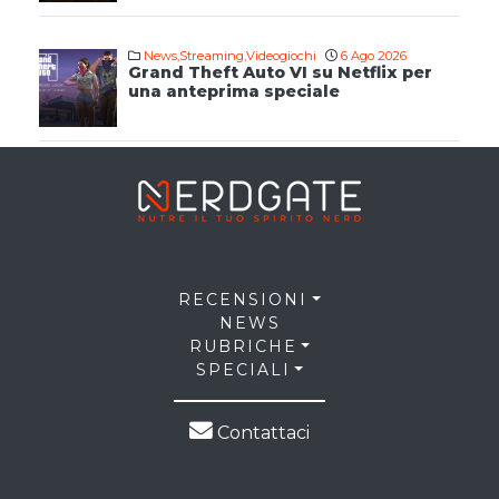
News
,
Streaming
,
Videogiochi
6 Ago 2026
Grand Theft Auto VI su Netflix per
una anteprima speciale
RECENSIONI
NEWS
RUBRICHE
SPECIALI
Contattaci