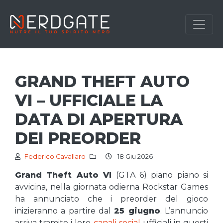
GRAND THEFT AUTO
VI – UFFICIALE LA
DATA DI APERTURA
DEI PREORDER
Federico Cavallaro
18 Giu 2026
Grand Theft Auto VI
(GTA 6) piano piano si
avvicina, nella giornata odierna Rockstar Games
ha annunciato che i preorder del gioco
inizieranno a partire dal
25 giugno
. L’annuncio
arriva tramite i loro
canali social
ufficiali in questi