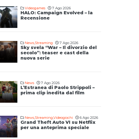
Videogames
7 Ago 2026
HALO: Campaign Evolved – la
Recensione
News
,
Streaming
7 Ago 2026
Sky svela “War – Il divorzio del
secolo”: teaser e cast della
nuova serie
News
7 Ago 2026
L’Estranea di Paolo Strippoli –
prima clip inedita dal film
News
,
Streaming
,
Videogiochi
6 Ago 2026
Grand Theft Auto VI su Netflix
per una anteprima speciale