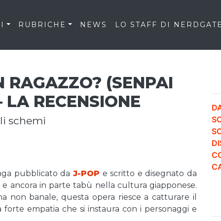
I
RUBRICHE
NEWS
LO STAFF DI NERDGAT
UN RAGAZZO? (SENPAI
 LA RECENSIONE
DA
li schemi
S
S
DI
CO
CA
ga pubblicato da
J-POP
e scritto e disegnato da
i e ancora in parte tabù nella cultura giapponese.
a non banale, questa opera riesce a catturare il
la forte empatia che si instaura con i personaggi e