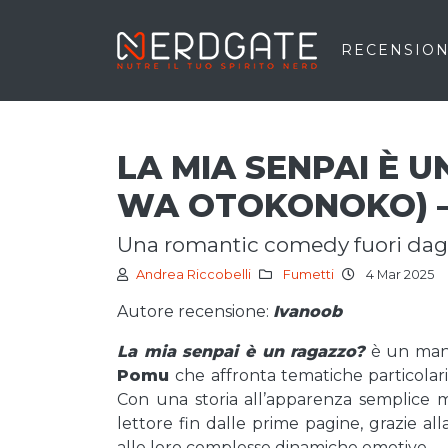
RECENSION
LA MIA SENPAI È 
WA OTOKONOKO) –
una romantic comedy fuori dag
Andrea Riccobelli
Fumetti
4 Mar 2025
Autore recensione:
Ivanoob
La mia senpai è un ragazzo?
è un man
Pomu
che affronta tematiche particolar
Con una storia all’apparenza semplice m
lettore fin dalle prime pagine, grazie al
alle loro complesse dinamiche emotive.