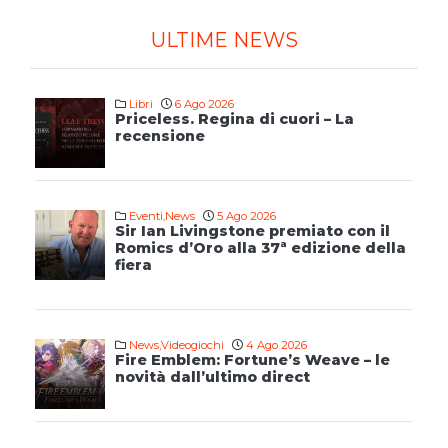
ULTIME NEWS
Libri
6 Ago 2026
Priceless. Regina di cuori – La
recensione
Eventi
,
News
5 Ago 2026
Sir Ian Livingstone premiato con il
Romics d’Oro alla 37ª edizione della
fiera
News
,
Videogiochi
4 Ago 2026
Fire Emblem: Fortune’s Weave – le
novità dall’ultimo direct