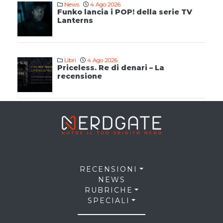
News
4 Ago 2026
Funko lancia i POP! della serie TV
Lanterns
Libri
4 Ago 2026
Priceless. Re di denari – La
recensione
RECENSIONI
NEWS
RUBRICHE
SPECIALI