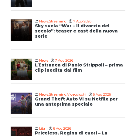
News
,
Streaming
7 Ago 2026
Sky svela “War – Il divorzio del
secolo”: teaser e cast della nuova
serie
News
7 Ago 2026
L’Estranea di Paolo Strippoli – prima
clip inedita dal film
News
,
Streaming
,
Videogiochi
6 Ago 2026
Grand Theft Auto VI su Netflix per
una anteprima speciale
Libri
6 Ago 2026
Priceless. Regina di cuori – La