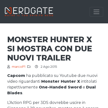
MONSTER HUNTER X
SI MOSTRA CON DUE
NUOVI TRAILER
marcoP1
2 Ago 2015
Capcom
ha pubblicato su Youtube due nuovi
video riguardanti
Monster Hunter X
intitolati
rispettivamente
One-Handed Sword
e
Dual
Blades
.
L’Action RPG per 3DS dovrebbe uscire in