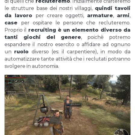
di quelli che
recluteremo
. Inizialmente crafteremo
le strutture base dei nostri villaggi,
quindi tavoli
da lavoro
per creare oggetti,
armature
,
armi
,
case
per ospitare le persone che recluteremo.
Proprio il
recruiting è un elemento diverso da
tanti giochi del genere
, poichè potremo
espandere il nostro esercito o affidare ad ognuno
un
ruolo
diverso (es: il carpentiere), in modo da
automatizzare tante attività che i reclutati potranno
svolgere in autonomia.