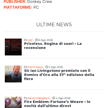
PUBLISHER:
Donkey Crew
PIATTAFORME:
PC
ULTIME NEWS
Libri
6 Ago 2026
Priceless. Regina di cuori – La
recensione
Eventi
,
News
5 Ago 2026
Sir Ian Livingstone premiato con il
Romics d’Oro alla 37ª edizione della
fiera
News
,
Videogiochi
4 Ago 2026
Fire Emblem: Fortune’s Weave – le
novità dall’ultimo direct