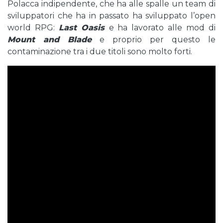
Polacca indipendente, che ha alle spalle un team di
sviluppatori che ha in passato ha sviluppato l’open
world RPG:
Last Oasis
e ha lavorato alle mod di
Mount and Blade
e proprio per questo le
contaminazione tra i due titoli sono molto forti.