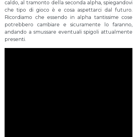
caldo, al tramonto della seconda alpha, spiegandovi
che tipo di gioco è e cosa aspettarci dal futuro.
Ricordiamo che essendo in alpha tantissime cose
potrebbero cambiare e sicuramente lo faranno,
andando a smussare eventuali spigoli attualmente
presenti.