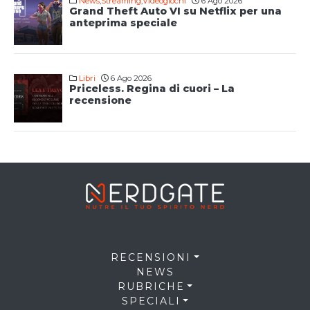
News
,
Streaming
,
Videogiochi
6 Ago 2026
Grand Theft Auto VI su Netflix per una
anteprima speciale
Libri
6 Ago 2026
Priceless. Regina di cuori – La
recensione
RECENSIONI
NEWS
RUBRICHE
SPECIALI