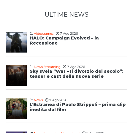
ULTIME NEWS
Videogames
7 Ago 2026
HALO: Campaign Evolved – la
Recensione
News
,
Streaming
7 Ago 2026
Sky svela “War – Il divorzio del secolo”:
teaser e cast della nuova serie
News
7 Ago 2026
L’Estranea di Paolo Strippoli – prima clip
inedita dal film