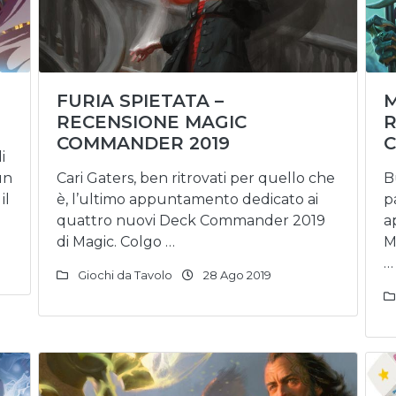
FURIA SPIETATA –
M
RECENSIONE MAGIC
R
COMMANDER 2019
C
i
un
Cari Gaters, ben ritrovati per quello che
B
il
è, l’ultimo appuntamento dedicato ai
p
quattro nuovi Deck Commander 2019
a
di Magic. Colgo …
M
…
Giochi da Tavolo
28 Ago 2019