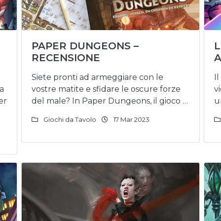
PAPER DUNGEONS –
L
RECENSIONE
A
Siete pronti ad armeggiare con le
I
 a
vostre matite e sfidare le oscure forze
v
er
del male? In Paper Dungeons, il gioco …
u
Giochi da Tavolo
17 Mar 2023