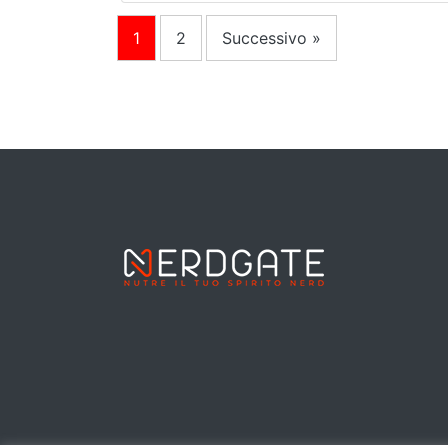
1
2
Successivo »