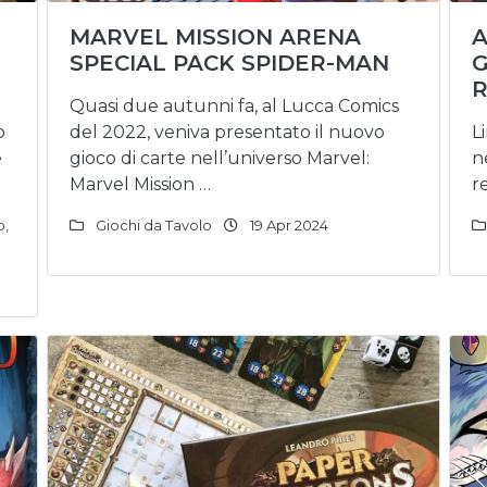
MARVEL MISSION ARENA
A
SPECIAL PACK SPIDER-MAN
G
R
Quasi due autunni fa, al Lucca Comics
o
del 2022, veniva presentato il nuovo
L
e
gioco di carte nell’universo Marvel:
n
Marvel Mission …
r
o
,
Giochi da Tavolo
19 Apr 2024