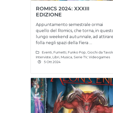
ROMICS 2024: XXXIII
EDIZIONE
Appuntamento semestrale ormai
quello del Romics, che torna, in quest
lungo weekend autunnale, ad attirar
folla negli spazi della Fiera …
Eventi
,
Fumetti
,
Funko Pop
,
Giochi da Tavol
Interviste
,
Libri
,
Musica
,
Serie TV
,
Videogames
5 Ott 2024