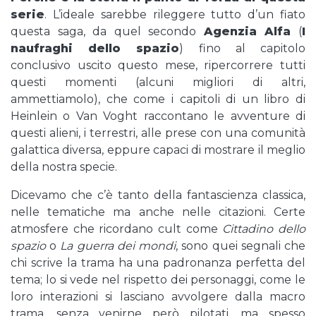
serie
. L’ideale sarebbe rileggere tutto d’un fiato
questa saga, da quel secondo
Agenzia Alfa
(
I
naufraghi dello spazio
) fino al capitolo
conclusivo uscito questo mese, ripercorrere tutti
questi momenti (alcuni migliori di altri,
ammettiamolo), che come i capitoli di un libro di
Heinlein o Van Voght raccontano le avventure di
questi alieni, i terrestri, alle prese con una comunità
galattica diversa, eppure capaci di mostrare il meglio
della nostra specie.
Dicevamo che c’è tanto della fantascienza classica,
nelle tematiche ma anche nelle citazioni. Certe
atmosfere che ricordano cult come
Cittadino dello
spazio
o
La guerra dei mondi
, sono quei segnali che
chi scrive la trama ha una padronanza perfetta del
tema; lo si vede nel rispetto dei personaggi, come le
loro interazioni si lasciano avvolgere dalla macro
trama, senza venirne però pilotati, ma spesso