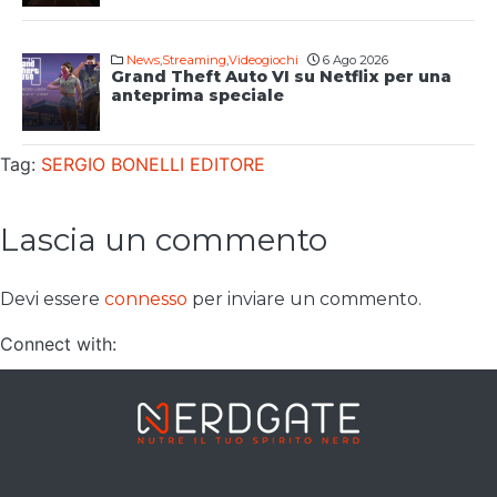
News
,
Streaming
,
Videogiochi
6 Ago 2026
Grand Theft Auto VI su Netflix per una
anteprima speciale
Tag:
SERGIO BONELLI EDITORE
Lascia un commento
Devi essere
connesso
per inviare un commento.
Connect with: