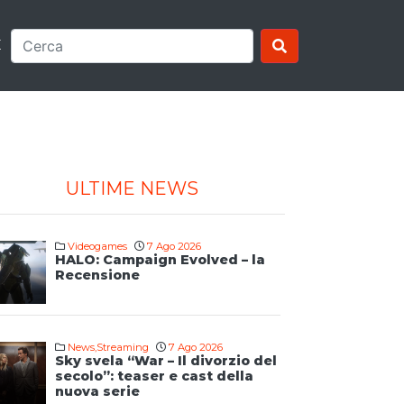
E
ULTIME NEWS
Videogames
7 Ago 2026
HALO: Campaign Evolved – la
Recensione
News
,
Streaming
7 Ago 2026
Sky svela “War – Il divorzio del
secolo”: teaser e cast della
nuova serie