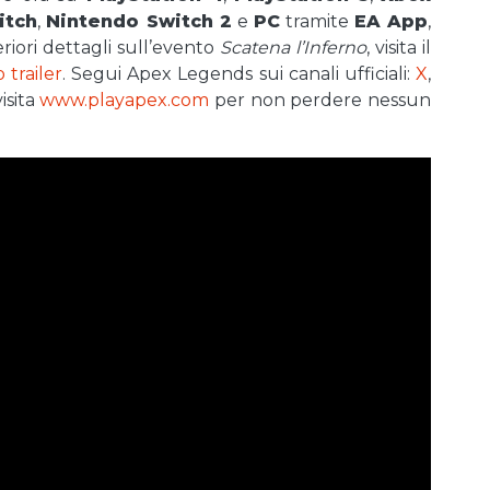
itch
,
Nintendo Switch 2
e
PC
tramite
EA App
,
eriori dettagli sull’evento
Scatena l’Inferno
, visita il
 trailer
. Segui Apex Legends sui canali ufficiali:
X
,
isita
www.playapex.com
per non perdere nessun