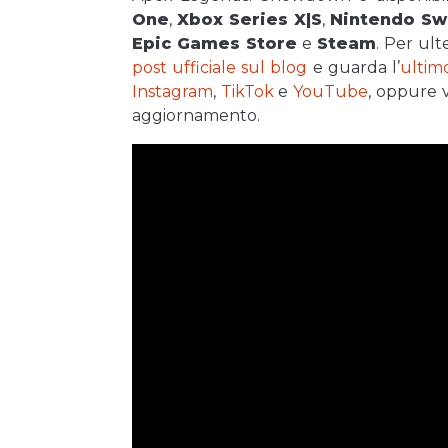
One
,
Xbox Series X|S
,
Nintendo Sw
Epic Games Store
e
Steam
. Per ult
post ufficiale sul blog
e guarda l’
ultimo
Instagram
,
TikTok
e
YouTube
, oppure v
aggiornamento.