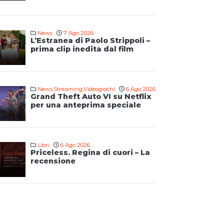
News
7 Ago 2026
L’Estranea di Paolo Strippoli –
prima clip inedita dal film
News
,
Streaming
,
Videogiochi
6 Ago 2026
Grand Theft Auto VI su Netflix
per una anteprima speciale
Libri
6 Ago 2026
Priceless. Regina di cuori – La
recensione