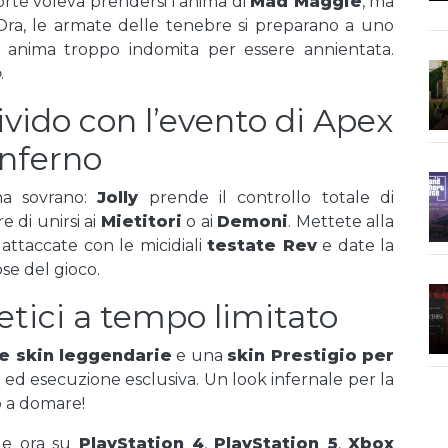
orte voleva prendersi l’anima di
Mad Maggie
, ma
 Ora, le armate delle tenebre si preparano a uno
a anima troppo indomita per essere annientata.
o
.
vido con l’evento di Apex
Inferno
na sovrano:
Jolly
prende il controllo totale di
e di unirsi ai
Mietitori
o ai
Demoni
. Mettete alla
, attaccate con le micidiali
testate Rev
e date la
se del gioco.
tici a tempo limitato
e skin leggendarie
e una
skin Prestigio per
io ed esecuzione esclusiva. Un look infernale per la
o a domare!
le ora su
PlayStation 4
,
PlayStation 5
,
Xbox