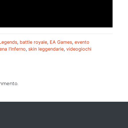
Legends
,
battle royale
,
EA Games
,
evento
a l’Inferno
,
skin leggendarie
,
videogiochi
ommento.