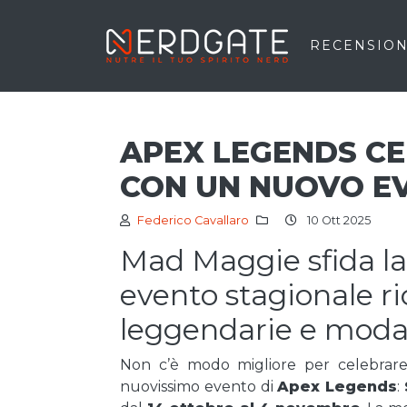
RECENSION
APEX LEGENDS C
CON UN NUOVO E
Federico Cavallaro
10 Ott 2025
Mad Maggie sfida la
evento stagionale ri
leggendarie e modali
Non c’è modo migliore per celebrare 
nuovissimo evento di
Apex Legends
: