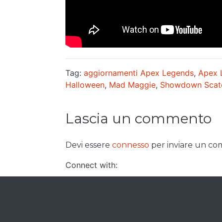
Tag:
aggiornamenti Apex Legends
,
Apex 
Halloween
,
Mad Maggie
,
Showdown Scaten
Lascia un commento
Devi essere
connesso
per inviare un c
Connect with: