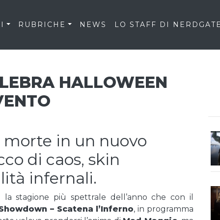
I
RUBRICHE
NEWS
LO STAFF DI NERDGAT
ELEBRA HALLOWEEN
VENTO
 morte in un nuovo
cco di caos, skin
tà infernali.
la stagione più spettrale dell’anno che con il
Showdown – Scatena l’Inferno
, in programma