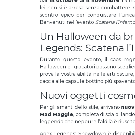
dal
14 ottobre al 4 novembre
. La m
lei non si è arresa senza combattere.
scontro epico per conquistare l’unic
Benvenuti nell’evento
Scatena l’Infern
Un Halloween da bri
Legends: Scatena l’
Durante questo evento, il caos reg
Halloween e i giocatori possono sceglier
prova la vostra abilità nelle arti oscure
caccia alle capsule bottino più spavento
Nuovi oggetti cosme
Per gli amanti dello stile, arrivano
nuov
Mad Maggie
, completa di scia di lanc
leggenda che neppure l’aldilà è riuscit
Apex Legends: Showdown è disponibi