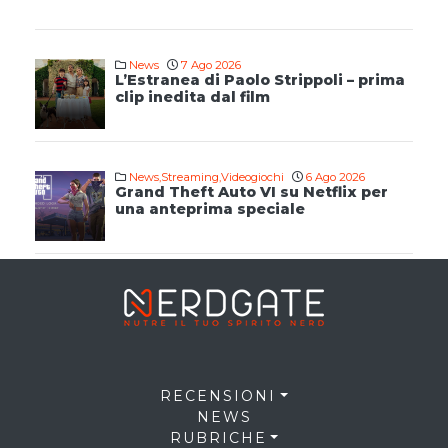
News
7 Ago 2026
L’Estranea di Paolo Strippoli – prima
clip inedita dal film
News
,
Streaming
,
Videogiochi
6 Ago 2026
Grand Theft Auto VI su Netflix per
una anteprima speciale
RECENSIONI
NEWS
RUBRICHE