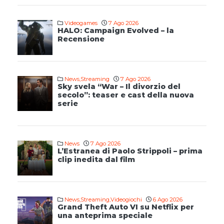
Videogames
7 Ago 2026
HALO: Campaign Evolved – la
Recensione
News
,
Streaming
7 Ago 2026
Sky svela “War – Il divorzio del
secolo”: teaser e cast della nuova
serie
News
7 Ago 2026
L’Estranea di Paolo Strippoli – prima
clip inedita dal film
News
,
Streaming
,
Videogiochi
6 Ago 2026
Grand Theft Auto VI su Netflix per
una anteprima speciale