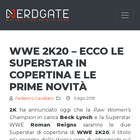
WWE 2K20 – ECCO LE
SUPERSTAR IN
COPERTINA E LE
PRIME NOVITÀ
Federico Cavallaro
5 Ago 2019
2K
ha annunciato oggi che la
Raw Women’s
Champion
in carica
Beck Lynch
e la Superstar
WWE
Roman Reigns
saranno le due
Superstar di copertina di
WWE 2K20
, il titolo
più recente della storica serie di videogiochi sul