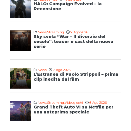
HALO: Campaign Evolved – la
Recensione
News
,
Streaming
7 Ago 2026
Sky svela “War – Il divorzio del
secolo”: teaser e cast della nuova
serie
News
7 Ago 2026
L’Estranea di Paolo Strippoli – prima
clip inedita dal film
News
,
Streaming
,
Videogiochi
6 Ago 2026
Grand Theft Auto VI su Netflix per
una anteprima speciale