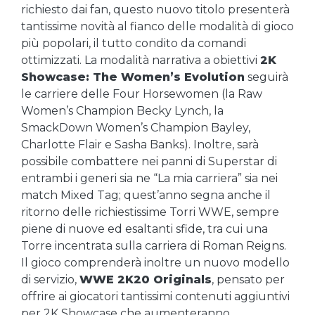
richiesto dai fan, questo nuovo titolo presenterà
tantissime novità al fianco delle modalità di gioco
più popolari, il tutto condito da comandi
ottimizzati. La modalità narrativa a obiettivi
2K
Showcase: The Women’s Evolution
seguirà
le carriere delle Four Horsewomen (la Raw
Women’s Champion Becky Lynch, la
SmackDown Women’s Champion Bayley,
Charlotte Flair e Sasha Banks). Inoltre, sarà
possibile combattere nei panni di Superstar di
entrambi i generi sia ne “La mia carriera” sia nei
match Mixed Tag; quest’anno segna anche il
ritorno delle richiestissime Torri WWE, sempre
piene di nuove ed esaltanti sfide, tra cui una
Torre incentrata sulla carriera di Roman Reigns.
Il gioco comprenderà inoltre un nuovo modello
di servizio,
WWE 2K20 Originals
, pensato per
offrire ai giocatori tantissimi contenuti aggiuntivi
per 2K Showcase che aumenteranno