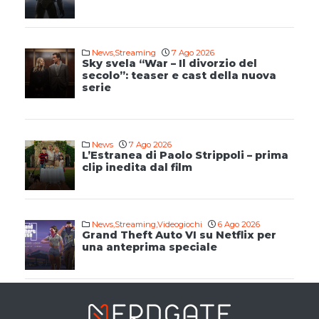
News
,
Streaming
7 Ago 2026
Sky svela “War – Il divorzio del
secolo”: teaser e cast della nuova
serie
News
7 Ago 2026
L’Estranea di Paolo Strippoli – prima
clip inedita dal film
News
,
Streaming
,
Videogiochi
6 Ago 2026
Grand Theft Auto VI su Netflix per
una anteprima speciale