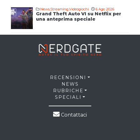
News
,
Streaming
,
Videogiochi
6 Ago 2026
Grand Theft Auto VI su Netflix per
una anteprima speciale
RECENSIONI
NEWS
RUBRICHE
SPECIALI
Contattaci