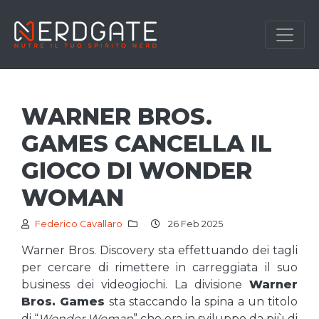
WARNER BROS.
GAMES CANCELLA IL
GIOCO DI WONDER
WOMAN
Federico Cavallaro
26 Feb 2025
Warner Bros. Discovery sta effettuando dei tagli
per cercare di rimettere in carreggiata il suo
business dei videogiochi. La divisione
Warner
Bros. Games
sta staccando la spina a un titolo
di “
Wonder Woman
” che era in sviluppo da più di