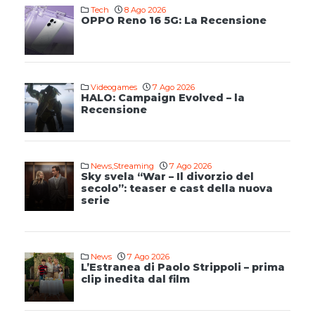
Tech
8 Ago 2026
OPPO Reno 16 5G: La Recensione
Videogames
7 Ago 2026
HALO: Campaign Evolved – la
Recensione
News
,
Streaming
7 Ago 2026
Sky svela “War – Il divorzio del
secolo”: teaser e cast della nuova
serie
News
7 Ago 2026
L’Estranea di Paolo Strippoli – prima
clip inedita dal film