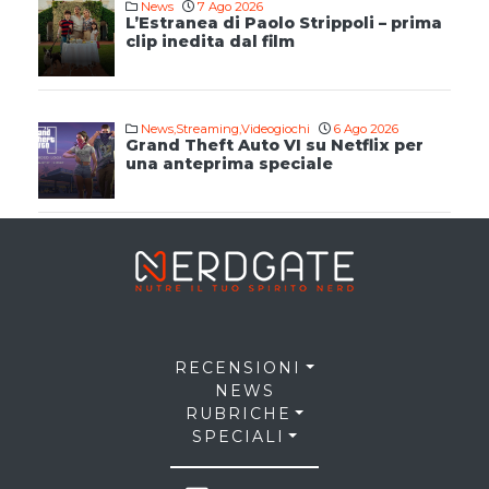
News
7 Ago 2026
L’Estranea di Paolo Strippoli – prima
clip inedita dal film
News
,
Streaming
,
Videogiochi
6 Ago 2026
Grand Theft Auto VI su Netflix per
una anteprima speciale
RECENSIONI
NEWS
RUBRICHE
SPECIALI