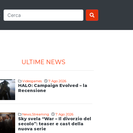
E
ULTIME NEWS
Videogames
7 Ago 2026
HALO: Campaign Evolved – la
Recensione
News
,
Streaming
7 Ago 2026
Sky svela “War – Il divorzio del
secolo”: teaser e cast della
nuova serie