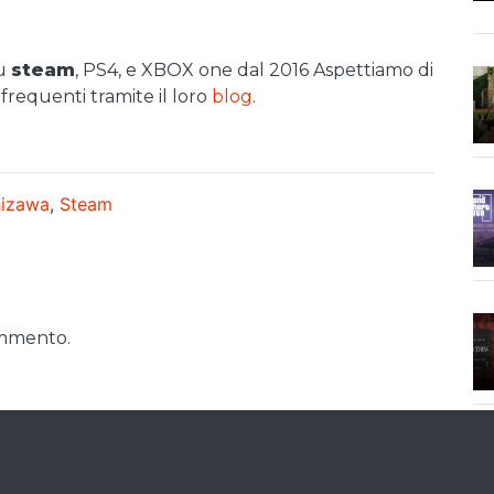
su
steam
, PS4, e XBOX one dal 2016 Aspettiamo di
frequenti tramite il loro
blog
.
hizawa
,
Steam
ommento.