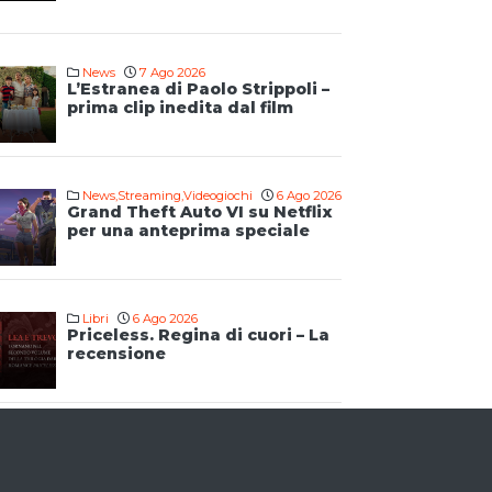
News
7 Ago 2026
L’Estranea di Paolo Strippoli –
prima clip inedita dal film
News
,
Streaming
,
Videogiochi
6 Ago 2026
Grand Theft Auto VI su Netflix
per una anteprima speciale
Libri
6 Ago 2026
Priceless. Regina di cuori – La
recensione