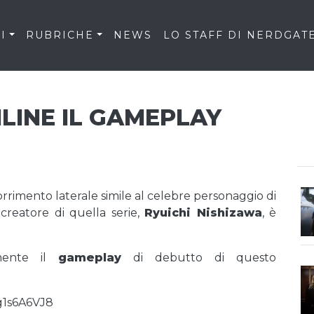
I
RUBRICHE
NEWS
LO STAFF DI NERDGAT
LINE IL GAMEPLAY
corrimento laterale simile al celebre personaggio di
il creatore di quella serie,
Ryuichi Nishizawa
, è
lmente il
gameplay
di debutto di questo
g1s6A6VJ8