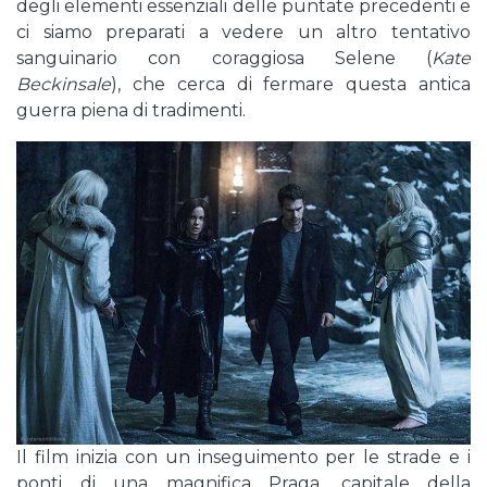
degli elementi essenziali delle puntate precedenti e
ci siamo preparati a vedere un altro tentativo
sanguinario con coraggiosa Selene (
Kate
Beckinsale
), che cerca di fermare questa antica
guerra piena di tradimenti.
Il film inizia con un inseguimento per le strade e i
ponti di una magnifica Praga, capitale della