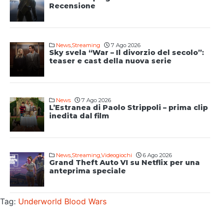
Recensione
News
,
Streaming
7 Ago 2026
Sky svela “War – Il divorzio del secolo”:
teaser e cast della nuova serie
News
7 Ago 2026
L’Estranea di Paolo Strippoli – prima clip
inedita dal film
News
,
Streaming
,
Videogiochi
6 Ago 2026
Grand Theft Auto VI su Netflix per una
anteprima speciale
Tag:
Underworld Blood Wars