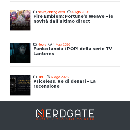
News
,
Videogiochi
4 Ago 2026
Fire Emblem: Fortune’s Weave – le
novità dall’ultimo direct
News
4 Ago 2026
Funko lancia i POP! della serie TV
Lanterns
Libri
4 Ago 2026
Priceless. Re di denari – La
recensione