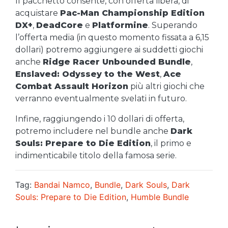
Il pacchetto consente, con offerta libera, di
acquistare
Pac-Man Championship Edition
DX+
,
DeadCore
e
Platformine
. Superando
l’offerta media (in questo momento fissata a 6,15
dollari) potremo aggiungere ai suddetti giochi
anche
Ridge Racer Unbounded Bundle
,
Enslaved: Odyssey to the West
,
Ace
Combat Assault Horizon
più altri giochi che
verranno eventualmente svelati in futuro.
Infine, raggiungendo i 10 dollari di offerta,
potremo includere nel bundle anche
Dark
Souls: Prepare to Die Edition
, il primo e
indimenticabile titolo della famosa serie.
Tag:
Bandai Namco
,
Bundle
,
Dark Souls
,
Dark
Souls: Prepare to Die Edition
,
Humble Bundle