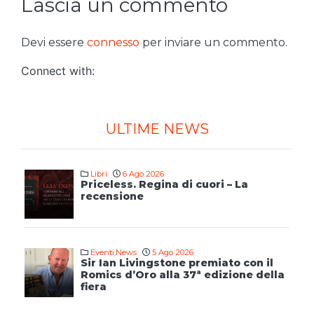
Lascia un commento
Devi essere
connesso
per inviare un commento.
Connect with:
ULTIME NEWS
Libri
6 Ago 2026
Priceless. Regina di cuori – La
recensione
Eventi
,
News
5 Ago 2026
Sir Ian Livingstone premiato con il
Romics d’Oro alla 37ª edizione della
fiera