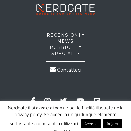
RECENSIONI
NEWS
RUBRICHE
SPECIALI
Contattaci
Nerdgate.it si avvale di cookie per le finalità illustrate nella
privacy policy. Se accedi a un qualunque elemento
sottostante acconsenti a utilizzarli.
Accept
Reject
© 2026 NerdGate all right reserved |
Privacy Policy
|