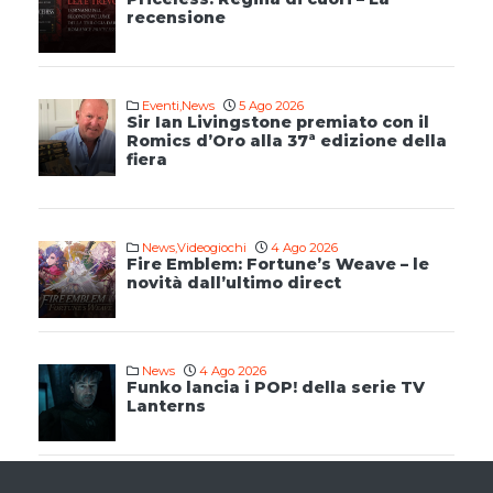
recensione
Eventi
,
News
5 Ago 2026
Sir Ian Livingstone premiato con il
Romics d’Oro alla 37ª edizione della
fiera
News
,
Videogiochi
4 Ago 2026
Fire Emblem: Fortune’s Weave – le
novità dall’ultimo direct
News
4 Ago 2026
Funko lancia i POP! della serie TV
Lanterns