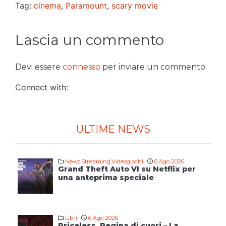
Tag:
cinema
,
Paramount
,
scary movie
Lascia un commento
Devi essere
connesso
per inviare un commento.
Connect with:
ULTIME NEWS
News
,
Streaming
,
Videogiochi
6 Ago 2026
Grand Theft Auto VI su Netflix per
una anteprima speciale
Libri
6 Ago 2026
Priceless. Regina di cuori – La