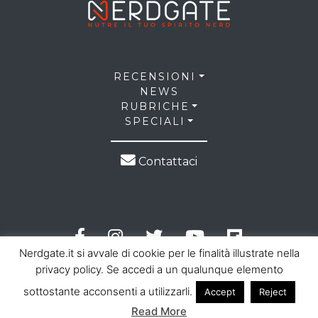
RECENSIONI
NEWS
RUBRICHE
SPECIALI
Contattaci
Nerdgate.it si avvale di cookie per le finalità illustrate nella
privacy policy. Se accedi a un qualunque elemento
sottostante acconsenti a utilizzarli.
Accept
Reject
© 2026 NerdGate all right reserved |
Privacy Policy
|
Read More
Cookie Law