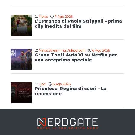
News
7 Ago 2026
L’Estranea di Paolo Strippoli – prima
clip inedita dal film
News
,
Streaming
,
Videogiochi
6 Ago 2026
Grand Theft Auto VI su Netflix per
una anteprima speciale
Libri
6 Ago 2026
Priceless. Regina di cuori – La
recensione