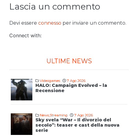
Lascia un commento
Devi essere
connesso
per inviare un commento.
Connect with:
ULTIME NEWS
Videogames
7 Ago 2026
HALO: Campaign Evolved – la
Recensione
News
,
Streaming
7 Ago 2026
Sky svela “War – Il divorzio del
secolo”: teaser e cast della nuova
serie