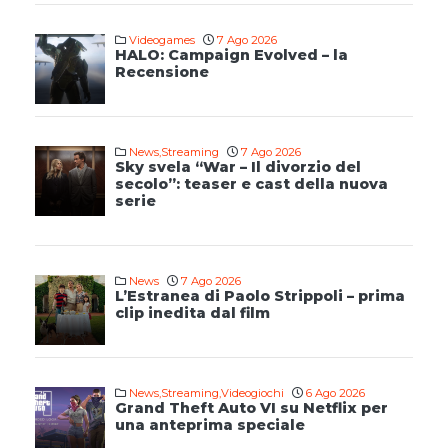
Videogames
7 Ago 2026
HALO: Campaign Evolved – la
Recensione
News
,
Streaming
7 Ago 2026
Sky svela “War – Il divorzio del
secolo”: teaser e cast della nuova
serie
News
7 Ago 2026
L’Estranea di Paolo Strippoli – prima
clip inedita dal film
News
,
Streaming
,
Videogiochi
6 Ago 2026
Grand Theft Auto VI su Netflix per
una anteprima speciale