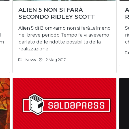
O
ALIEN 5 NON SI FARÀ
A
SECONDO RIDLEY SCOTT
R
Alien 5 di Blomkamp non si farà…almeno
S
l
nel breve periodo Tempo fa vi avevamo
r
am
parlato delle ridotte possibilità della
c
realizzazione …
News
2 Mag 2017