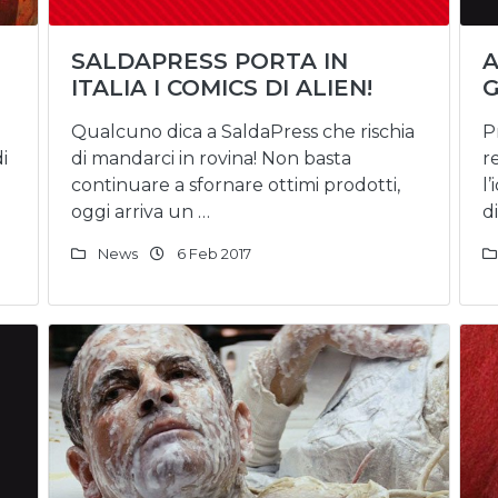
SALDAPRESS PORTA IN
A
ITALIA I COMICS DI ALIEN!
G
Qualcuno dica a SaldaPress che rischia
P
i
di mandarci in rovina! Non basta
r
continuare a sfornare ottimi prodotti,
l
oggi arriva un …
d
News
6 Feb 2017