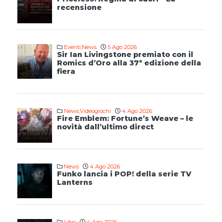
recensione
Eventi
,
News
5 Ago 2026
Sir Ian Livingstone premiato con il
Romics d’Oro alla 37ª edizione della
fiera
News
,
Videogiochi
4 Ago 2026
Fire Emblem: Fortune’s Weave – le
novità dall’ultimo direct
News
4 Ago 2026
Funko lancia i POP! della serie TV
Lanterns