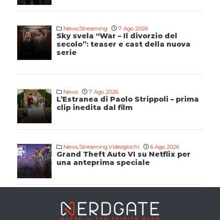
News
,
Streaming
7 Ago 2026
Sky svela “War – Il divorzio del
secolo”: teaser e cast della nuova
serie
News
7 Ago 2026
L’Estranea di Paolo Strippoli – prima
clip inedita dal film
News
,
Streaming
,
Videogiochi
6 Ago 2026
Grand Theft Auto VI su Netflix per
una anteprima speciale