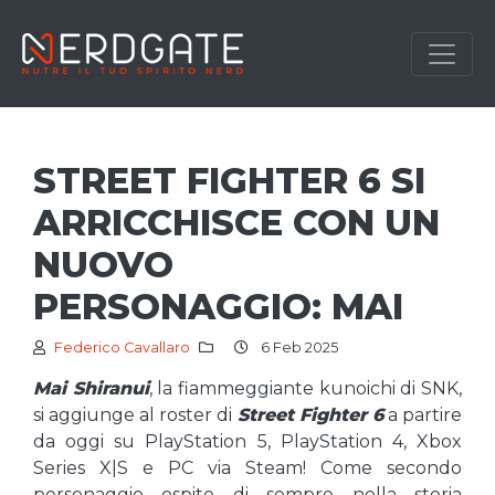
STREET FIGHTER 6 SI
ARRICCHISCE CON UN
NUOVO
PERSONAGGIO: MAI
Federico Cavallaro
6 Feb 2025
Mai Shiranui
, la fiammeggiante kunoichi di SNK,
si aggiunge al roster di
Street Fighter 6
a partire
da oggi su PlayStation 5, PlayStation 4, Xbox
Series X|S e PC via Steam! Come secondo
personaggio ospite di sempre nella storia