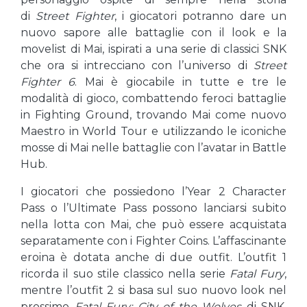
di
Street Fighter
, i giocatori potranno dare un
nuovo sapore alle battaglie con il look e la
movelist di Mai, ispirati a una serie di classici SNK
che ora si intrecciano con l’universo di
Street
Fighter 6
. Mai è giocabile in tutte e tre le
modalità di gioco, combattendo feroci battaglie
in Fighting Ground, trovando Mai come nuovo
Maestro in World Tour e utilizzando le iconiche
mosse di Mai nelle battaglie con l’avatar in Battle
Hub.
I giocatori che possiedono l’Year 2 Character
Pass o l’Ultimate Pass possono lanciarsi subito
nella lotta con Mai, che può essere acquistata
separatamente con i Fighter Coins. L’affascinante
eroina è dotata anche di due outfit. L’outfit 1
ricorda il suo stile classico nella serie
Fatal Fury
,
mentre l’outfit 2 si basa sul suo nuovo look nel
prossimo
Fatal Fury: City of the Wolves
di SNK.