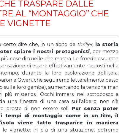
 CHE TRASPARE DALLE
RE AL “MONTAGGIO” CHE
E VIGNETTE
uò certo dire che, in un abito da
thriller,
la storia
poter spiare i nostri protagonisti
, per mezzo
 più cose di quelle che mostra. Le fronde oscurate
 sensazione di essere effettivamente nascosti nella
ntempo, durante la loro esplorazione dell’isola,
 Aaron e Gwen, che seguiremo letteralmente passo
no sulle loro gambe), aumentando la tensione man
i più misteriosi. Occhi immersi nel sottobosco a
 da una finestra di una casa sull’albero, non c’è
 presto di non essere soli.
Pur senza poter
 tempi di montaggio come in un film, il
’isola viene fatto trasparire in maniera
 le vignette: in più di una situazione, potremo