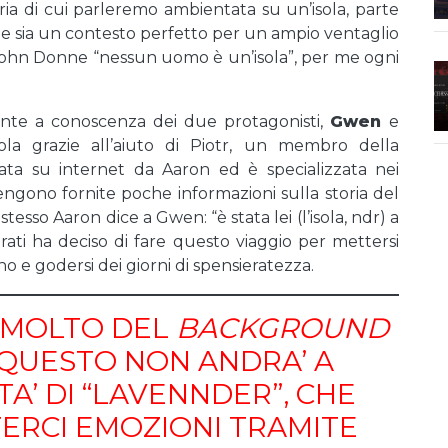
ria di cui parleremo ambientata su un’isola, parte
che sia un contesto perfetto per un ampio ventaglio
per John Donne “nessun uomo è un’isola”, per me ogni
ente a conoscenza dei due protagonisti,
Gwen
e
sola grazie all’aiuto di Piotr, un membro della
vata su internet da Aaron ed è specializzata nei
i vengono fornite poche informazioni sulla storia del
tesso Aaron dice a Gwen: “è stata lei (l’isola, ndr) a
rati ha deciso di fare questo viaggio per mettersi
o e godersi dei giorni di spensieratezza.
 MOLTO DEL
BACKGROUND
 QUESTO NON ANDRA’ A
TA’ DI “LAVENNDER”, CHE
ERCI EMOZIONI TRAMITE