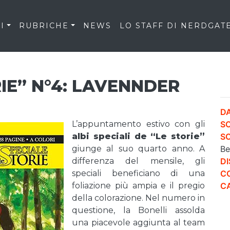
I
RUBRICHE
NEWS
LO STAFF DI NERDGAT
IE” N°4: LAVENNDER
DA
L’appuntamento estivo con gli
S
albi speciali de “Le storie”
S
giunge al suo quarto anno. A
Be
differenza del mensile, gli
DI
speciali beneficiano di una
CO
foliazione più ampia e il pregio
CA
della colorazione. Nel numero in
questione, la Bonelli assolda
una piacevole aggiunta al team