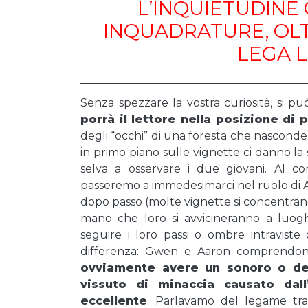
L’INQUIETUDINE
INQUADRATURE, OLT
LEGA L
Senza spezzare la vostra curiosità, si p
porrà il lettore nella posizione di 
degli “occhi” di una foresta che nasconde
in primo piano sulle vignette ci danno la
selva a osservare i due giovani. Al co
passeremo a immedesimarci nel ruolo di
dopo passo (molte vignette si concentra
mano che loro si avvicineranno a luogh
seguire i loro passi o ombre intraviste
differenza: Gwen e Aaron comprendono
ovviamente avere un sonoro o dei
vissuto di minaccia causato dall
eccellente
. Parlavamo del legame tra