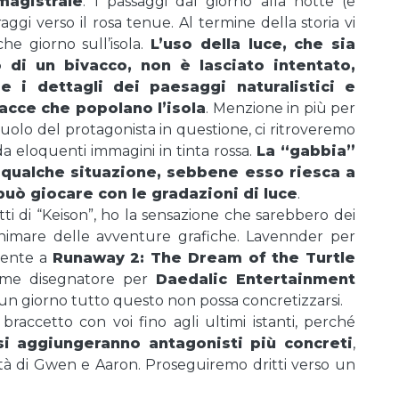
magistrale
. I passaggi dal giorno alla notte (e
aggi verso il rosa tenue. Al termine della storia vi
e giorno sull’isola.
L’uso della luce, che sia
 di un bivacco, non è lasciato intentato,
i dettagli dei paesaggi naturalistici e
acce che popolano l’isola
. Menzione in più per
ruolo del protagonista in questione, ci ritroveremo
o da eloquenti immagini in tinta rossa.
La “gabbia”
n qualche situazione, sebbene esso riesca a
 può giocare con le gradazioni di luce
.
i di “Keison”, ho la sensazione che sarebbero dei
nimare delle avventure grafiche. Lavennder per
mente a
Runaway 2: The Dream of the Turtle
me disegnatore per
Daedalic Entertainment
un giorno tutto questo non possa concretizzarsi.
 braccetto con voi fino agli ultimi istanti, perché
la si aggiungeranno antagonisti più concreti
,
ità di Gwen e Aaron. Proseguiremo dritti verso un