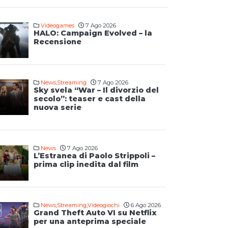
Videogames
7 Ago 2026
HALO: Campaign Evolved – la
Recensione
News
,
Streaming
7 Ago 2026
Sky svela “War – Il divorzio del
secolo”: teaser e cast della
nuova serie
News
7 Ago 2026
L’Estranea di Paolo Strippoli –
prima clip inedita dal film
News
,
Streaming
,
Videogiochi
6 Ago 2026
Grand Theft Auto VI su Netflix
per una anteprima speciale