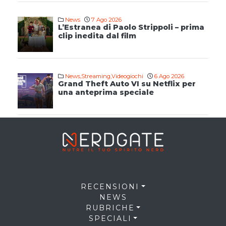
News
7 Ago 2026
L’Estranea di Paolo Strippoli – prima
clip inedita dal film
News
,
Streaming
,
Videogiochi
6 Ago 2026
Grand Theft Auto VI su Netflix per
una anteprima speciale
RECENSIONI
NEWS
RUBRICHE
SPECIALI