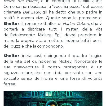
morte
del marito
, è in comunità di riabilitazione.
Come se non bastasse la “vecchia pazza” del paese,
chiamata
Bat Lady
, gli ha detto che suo padre in
realtà è ancora vivo. Queste sono le premesse di
Shelter
, il romanzo thriller di
Harlan Coben
, che vi
porterà a districare tutti i misteri della vita
dell’adolescente Mickey. Egli dovrà prendere in
mano la propria vita e mettere insieme tutti i pezzi
del puzzle che la compongono.
Shelter
inizia così, dipingendo il quadro tragico
della vita del quindicenne Mickey. Nonostante le
sue disavventure il nostro protagonista è un
ragazzo solare, che non si da per vinto, con uno
spiccato senso dell’ironia e una forza di volontà
ferrea.