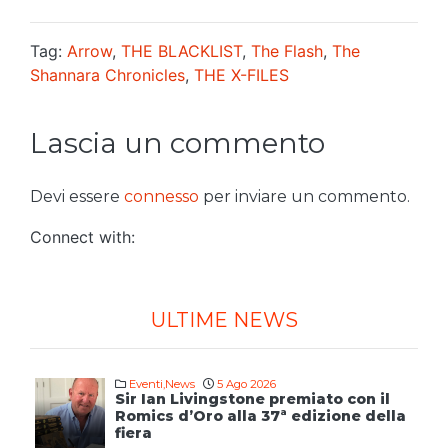
Tag:
Arrow
,
THE BLACKLIST
,
The Flash
,
The
Shannara Chronicles
,
THE X-FILES
Lascia un commento
Devi essere
connesso
per inviare un commento.
Connect with:
ULTIME NEWS
Eventi
,
News
5 Ago 2026
Sir Ian Livingstone premiato con il
Romics d’Oro alla 37ª edizione della
fiera