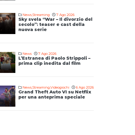
News
,
Streaming
7 Ago 2026
Sky svela “War – Il divorzio del
secolo”: teaser e cast della
nuova serie
News
7 Ago 2026
L’Estranea di Paolo Strippoli –
prima clip inedita dal film
News
,
Streaming
,
Videogiochi
6 Ago 2026
Grand Theft Auto VI su Netflix
per una anteprima speciale