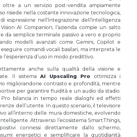
ti, oltre a un servizio post-vendita ampiamente
so risiede nella costante innovazione tecnologica,
 espressione nell’integrazione dell’intelligenza
g Vision AI Companion, l’azienda compie un salto
re da semplice terminale passivo a vero e proprio
tando modelli avanzati come Gemini, Copilot e
a eseguire comandi vocali basilari, ma interpreta le
e l’esperienza d’uso in modo predittivo.
direttamente anche sulla qualità della visione e
cate. Il sistema
AI Upscaling Pro
ottimizza i
ivio migliorandone contrasto e profondità, mentre
portive per garantire fluidità e un audio da stadio.
 Pro bilancia in tempo reale dialoghi ed effetti
erenze dell’utente. In questo scenario, il televisore
ttivo all’interno delle mura domestiche, evolvendo
 intelligente. Attraverso l’ecosistema SmartThings,
ositivi connessi direttamente dallo schermo,
nsumi energetici e semplificare la quotidianità