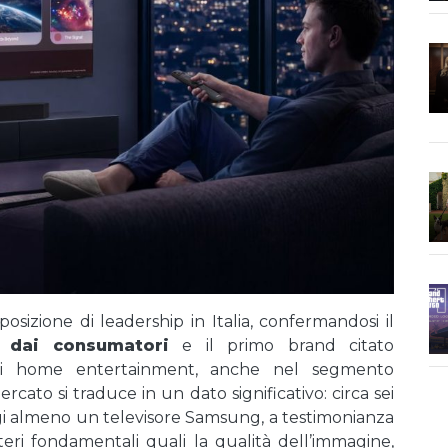
sizione di leadership in Italia, confermandosi il
o dai consumatori
e il primo brand citato
i home entertainment, anche nel segmento
ato si traduce in un dato significativo: circa sei
ggi almeno un televisore Samsung, a testimonianza
teri fondamentali quali la qualità dell’immagine,