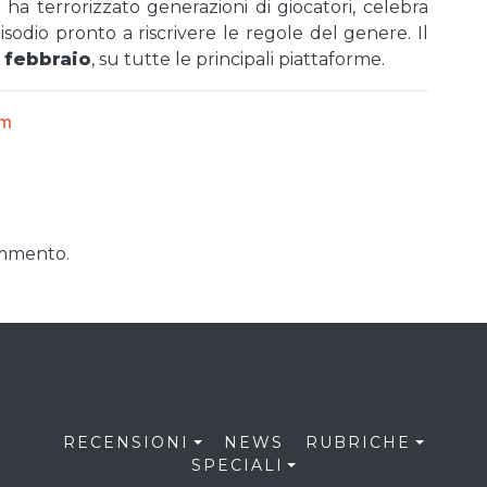
ha terrorizzato generazioni di giocatori, celebra
sodio pronto a riscrivere le regole del genere. Il
7 febbraio
, su tutte le principali piattaforme.
em
ommento.
RECENSIONI
NEWS
RUBRICHE
SPECIALI