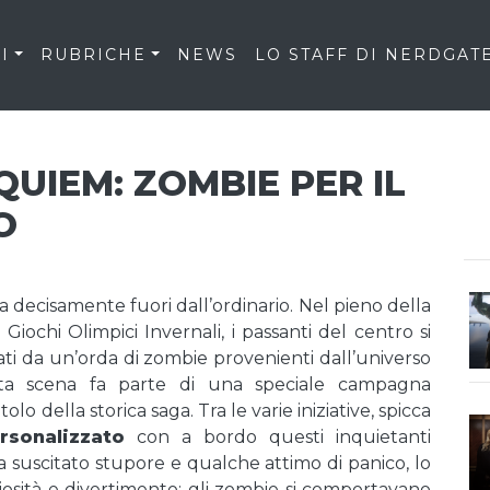
I
RUBRICHE
NEWS
LO STAFF DI NERDGAT
QUIEM: ZOMBIE PER IL
O
ra decisamente fuori dall’ordinario. Nel pieno della
ochi Olimpici Invernali, i passanti del centro si
ti da un’orda di zombie provenienti dall’universo
olita scena fa parte di una speciale campagna
olo della storica saga. Tra le varie iniziative, spicca
rsonalizzato
con a bordo questi inquietanti
a suscitato stupore e qualche attimo di panico, lo
iosità e divertimento: gli zombie si comportavano