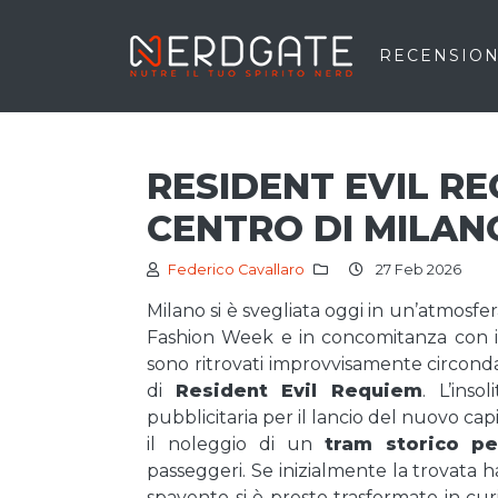
RECENSION
RESIDENT EVIL RE
CENTRO DI MILAN
Federico Cavallaro
27 Feb 2026
Milano si è svegliata oggi in un’atmosfe
Fashion Week e in concomitanza con i Gi
sono ritrovati improvvisamente circonda
di
Resident Evil Requiem
. L’ins
pubblicitaria per il lancio del nuovo capit
il noleggio di un
tram storico pe
passeggeri. Se inizialmente la trovata h
spavento si è presto trasformato in cur