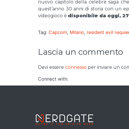
nuovo capitolo della celebre saga che 
quest’anno 30 anni di storia con un epi
videogioco è
disponibile da oggi, 2
Tag:
Capcom
,
Milano
,
resident evil requi
Lascia un commento
Devi essere
connesso
per inviare un c
Connect with: