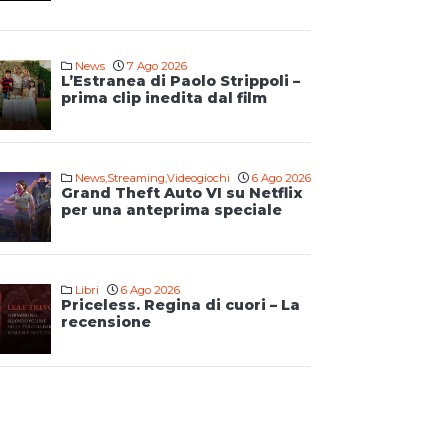
News
7 Ago 2026
L’Estranea di Paolo Strippoli –
prima clip inedita dal film
News
,
Streaming
,
Videogiochi
6 Ago 2026
Grand Theft Auto VI su Netflix
per una anteprima speciale
Libri
6 Ago 2026
Priceless. Regina di cuori – La
recensione