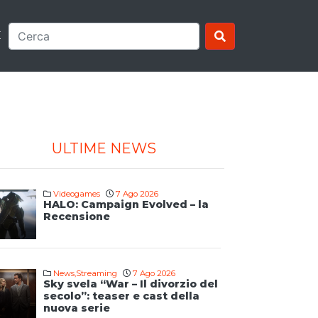
E
ULTIME NEWS
Videogames
7 Ago 2026
HALO: Campaign Evolved – la
Recensione
News
,
Streaming
7 Ago 2026
Sky svela “War – Il divorzio del
secolo”: teaser e cast della
nuova serie