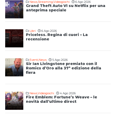
News
,
Streaming
,
Videogiochi
6 Ago 2026
Grand Theft Auto VI su Netflix per una
anteprima speciale
Libri
6 Ago 2026
Priceless. Regina di cuori – La
recensione
Eventi
,
News
5 Ago 2026
Sir Ian Livingstone premiato con il
Romics d’Oro alla 37ª edizione della
fiera
News
,
Videogiochi
4 Ago 2026
Fire Emblem: Fortune’s Weave – le
novità dall’ultimo direct