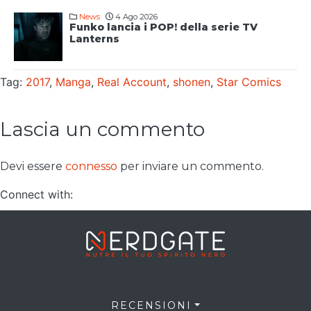
News
4 Ago 2026
Funko lancia i POP! della serie TV
Lanterns
Tag:
2017
,
Manga
,
Real Account
,
shonen
,
Star Comics
Lascia un commento
Devi essere
connesso
per inviare un commento.
Connect with:
RECENSIONI