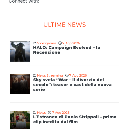
Connect with:
ULTIME NEWS
Videogames
7 Ago 2026
HALO: Campaign Evolved – la
Recensione
News
,
Streaming
7 Ago 2026
Sky svela “War – Il divorzio del
secolo”: teaser e cast della nuova
serie
News
7 Ago 2026
L’Estranea di Paolo Strippoli – prima
clip inedita dal film