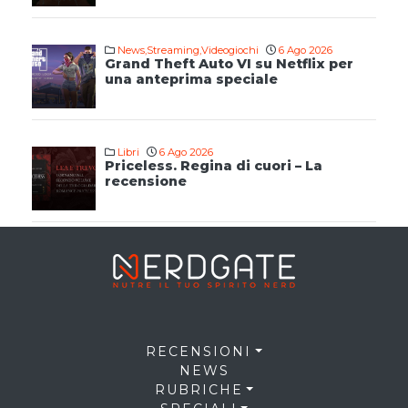
News
,
Streaming
,
Videogiochi
6 Ago 2026
Grand Theft Auto VI su Netflix per
una anteprima speciale
Libri
6 Ago 2026
Priceless. Regina di cuori – La
recensione
RECENSIONI
NEWS
RUBRICHE