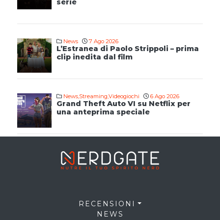
serie
News
7 Ago 2026
L’Estranea di Paolo Strippoli – prima
clip inedita dal film
News
,
Streaming
,
Videogiochi
6 Ago 2026
Grand Theft Auto VI su Netflix per
una anteprima speciale
RECENSIONI
NEWS