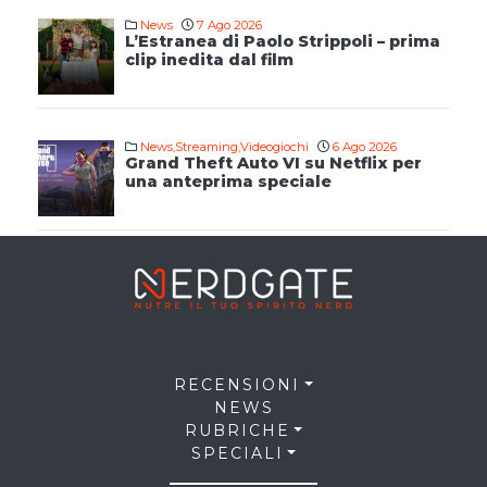
News
7 Ago 2026
L’Estranea di Paolo Strippoli – prima
clip inedita dal film
News
,
Streaming
,
Videogiochi
6 Ago 2026
Grand Theft Auto VI su Netflix per
una anteprima speciale
RECENSIONI
NEWS
RUBRICHE
SPECIALI