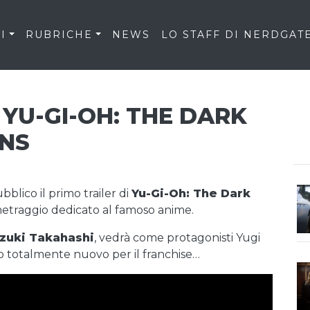
I
RUBRICHE
NEWS
LO STAFF DI NERDGAT
 YU-GI-OH: THE DARK
ONS
blico il primo trailer di
Yu-Gi-Oh: The Dark
metraggio dedicato al famoso anime.
zuki Takahashi
, vedrà come protagonisti Yugi
 totalmente nuovo per il franchise…