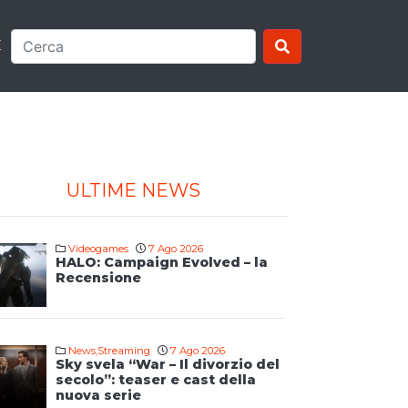
E
ULTIME NEWS
Videogames
7 Ago 2026
HALO: Campaign Evolved – la
Recensione
News
,
Streaming
7 Ago 2026
Sky svela “War – Il divorzio del
secolo”: teaser e cast della
nuova serie