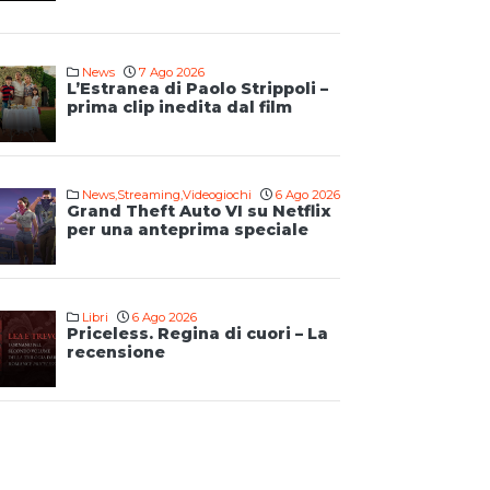
News
7 Ago 2026
L’Estranea di Paolo Strippoli –
prima clip inedita dal film
News
,
Streaming
,
Videogiochi
6 Ago 2026
Grand Theft Auto VI su Netflix
per una anteprima speciale
Libri
6 Ago 2026
Priceless. Regina di cuori – La
recensione